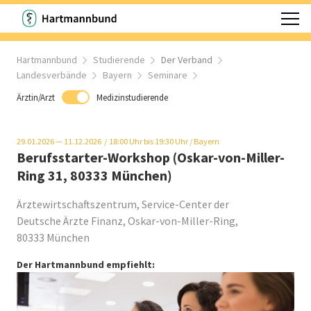
Hartmannbund
Studierende
Der Verband
Landesverbände
Bayern
Seminare
Ärztin/Arzt
Medizinstudierende
29.01.2026
— 11.12.2026
18:00
Uhr bis 19:30 Uhr
/ Bayern
Berufsstarter-Workshop (Oskar-von-Miller-
Ring 31, 80333 München)
Ärztewirtschaftszentrum, Service-Center der
Deutsche Ärzte Finanz, Oskar-von-Miller-Ring,
80333 München
Der Hartmannbund empfiehlt: