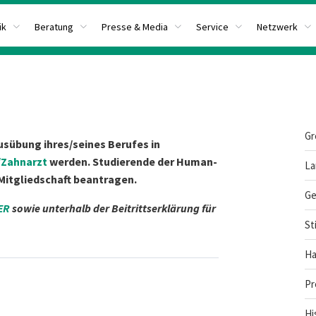
ik
Beratung
Presse & Media
Service
Netzwerk
Gr
usübung ihres/seines Berufes in
/Zahnarzt
werden. Studierende der Human-
La
Mitgliedschaft beantragen.
Ge
ER
sowie unterhalb der Beitrittserklärung für
St
Ha
Pr
Hi