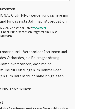
sistenten
IONAL Club (MPC) werden und sichere mir
und für das erste Jahr nach Approbation.
 AGB (AGB einsehbar unter
www.medi-
ung nach Bundesdatenschutzgesetz ein. Diese
iderrufen.
artmannbund – Verband der Ärztinnen und
g des Verbandes, die Beitragsordnung
damit einverstanden, dass meine
ert und für Leistungen im Rahmen der
gen zum Datenschutz habe ich gelesen
 BDSG finden Sie unter:
at
 der Ärztinnen und Ärzte Deutschlands e.