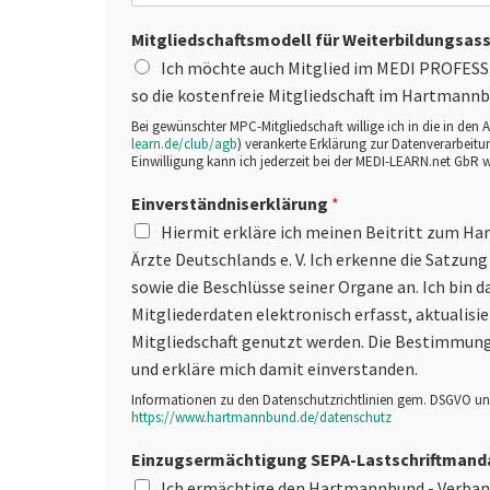
Mitgliedschaftsmodell für Weiterbildungsas
Ich möchte auch Mitglied im MEDI PROFESS
so die kostenfreie Mitgliedschaft im Hartmannb
Bei gewünschter MPC-Mitgliedschaft willige ich in die in den
learn.de/club/agb
) verankerte Erklärung zur Datenverarbeit
Einwilligung kann ich jederzeit bei der MEDI-LEARN.net GbR w
Einverständniserklärung
*
Hiermit erkläre ich meinen Beitritt zum H
Ärzte Deutschlands e. V. Ich erkenne die Satzun
sowie die Beschlüsse seiner Organe an. Ich bin 
Mitgliederdaten elektronisch erfasst, aktualisi
Mitgliedschaft genutzt werden. Die Bestimmun
und erkläre mich damit einverstanden.
Informationen zu den Datenschutzrichtlinien gem. DSGVO und
https://www.hartmannbund.de/datenschutz
Einzugsermächtigung SEPA-Lastschriftmand
Ich ermächtige den Hartmannbund - Verband