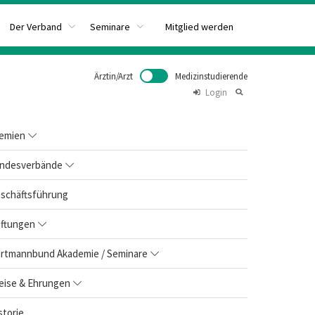
Mitglied werden
Der Verband
Seminare
Ärztin/Arzt
Medizinstudierende
Login
emien
ndesverbände
schäftsführung
iftungen
rtmannbund Akademie / Seminare
eise & Ehrungen
storie