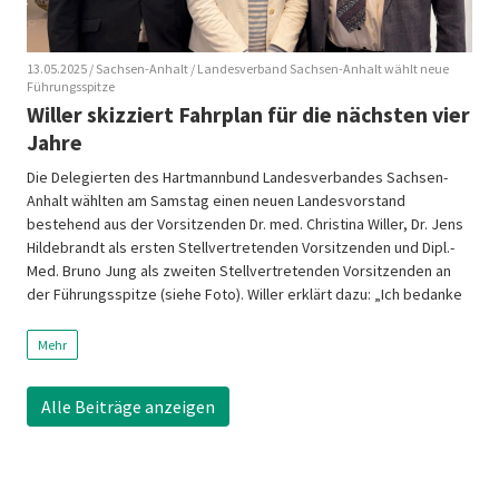
13.05.2025
/ Sachsen-Anhalt
/ Landesverband Sachsen-Anhalt wählt neue
Führungsspitze
Willer skizziert Fahrplan für die nächsten vier
Jahre
Die Delegierten des Hartmannbund Landesverbandes Sachsen-
Anhalt wählten am Samstag einen neuen Landesvorstand
bestehend aus der Vorsitzenden Dr. med. Christina Willer, Dr. Jens
Hildebrandt als ersten Stellvertretenden Vorsitzenden und Dipl.-
Med. Bruno Jung als zweiten Stellvertretenden Vorsitzenden an
der Führungsspitze (siehe Foto). Willer erklärt dazu: „Ich bedanke
mich für das entgegengebrachte Vertrauen und freue mich darauf,
die […]
Mehr
Alle Beiträge anzeigen