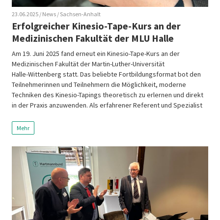
23.06.2025
/ News
/ Sachsen-Anhalt
Erfolgreicher Kinesio‑Tape‑Kurs an der
Medizinischen Fakultät der MLU Halle
Am 19. Juni 2025 fand erneut ein Kinesio‑Tape‑Kurs an der
Medizinischen Fakultät der Martin‑Luther‑Universität
Halle‑Wittenberg statt. Das beliebte Fortbildungsformat bot den
Teilnehmerinnen und Teilnehmern die Möglichkeit, moderne
Techniken des Kinesio‑Tapings theoretisch zu erlernen und direkt
in der Praxis anzuwenden. Als erfahrener Referent und Spezialist
für Kinesio‑Taping leitete einmal mehr Sten Hannes Vogtländer
durch den Kurs […]
Mehr