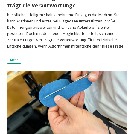
trägt die Verantwortung?
Künstliche Intelligenz hält zunehmend Einzug in die Medizin. Sie
kann Ärztinnen und Ärzte bei Diagnosen unterstützen, große
Datenmengen auswerten und klinische Abläufe effizienter
gestalten. Doch mit den neuen Möglichkeiten stellt sich eine
zentrale Frage: Wer trägt die Verantwortung für medizinische
Entscheidungen, wenn Algorithmen mitentscheiden? Diese Frage
stand im Mittelpunkt des gesundheitspolitischen Dialogs der
mitteldeutschen Landesverbände […]
Mehr