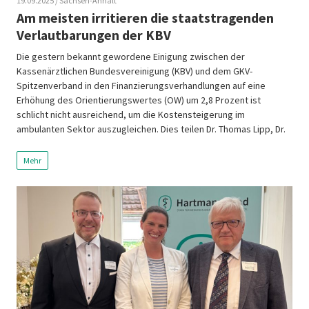
19.09.2025
/ Sachsen-Anhalt
Am meisten irritieren die staatstragenden
Verlautbarungen der KBV
Die gestern bekannt gewordene Einigung zwischen der
Kassenärztlichen Bundesvereinigung (KBV) und dem GKV-
Spitzenverband in den Finanzierungsverhandlungen auf eine
Erhöhung des Orientierungswertes (OW) um 2,8 Prozent ist
schlicht nicht ausreichend, um die Kostensteigerung im
ambulanten Sektor auszugleichen. Dies teilen Dr. Thomas Lipp, Dr.
Hanjo Pohle, Dr. Christina Willer und Dr. Jörg Müller, Vorsitzende der
vier Hartmannbund Landesverbände Sachsen, […]
Mehr