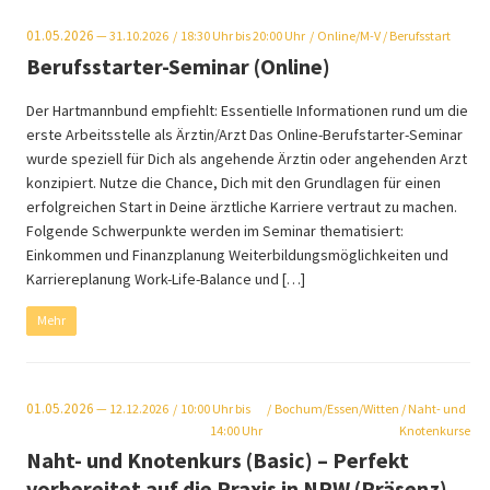
01.05.2026
— 31.10.2026
18:30
Uhr bis 20:00 Uhr
Online/M-V
/ Berufsstart
Berufsstarter-Seminar (Online)
Der Hartmannbund empfiehlt: Essentielle Informationen rund um die
erste Arbeitsstelle als Ärztin/Arzt Das Online-Berufstarter-Seminar
wurde speziell für Dich als angehende Ärztin oder angehenden Arzt
konzipiert. Nutze die Chance, Dich mit den Grundlagen für einen
erfolgreichen Start in Deine ärztliche Karriere vertraut zu machen.
Folgende Schwerpunkte werden im Seminar thematisiert:
Einkommen und Finanzplanung Weiterbildungsmöglichkeiten und
Karriereplanung Work-Life-Balance und […]
Mehr
01.05.2026
— 12.12.2026
10:00
Uhr bis
Bochum/Essen/Witten
/ Naht- und
14:00 Uhr
Knotenkurse
Naht- und Knotenkurs (Basic) – Perfekt
vorbereitet auf die Praxis in NRW (Präsenz)