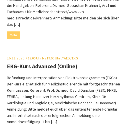
die Hand geben. Referent: Dr. med. Sebastian Krahnert, Arzt und
Fachanwalt für Medizinrecht https://www.kkp-
medizinrecht.de/krahnert/ Anmeldung: Bitte melden Sie sich über
das […]
Mehr
16.11.2026
18:00
Uhr bis 19:00 Uhr
WEB
/ EKG
EKG-Kurs Advanced (Online)
Befundung und Interpretation von Elektrokardiogrammen (EKGs)
Der Kurs eignet sich für Medizinstudierende mit fortgeschrittenen
Kenntnissen. Referent: Prof. Dr. med. David Duncker (FESC, FHRS,
FEHRA, Leitung Hannover Herzrhythmus Centrum, Klinik für
Kardiologie und Angiologie, Medizinische Hochschule Hannover)
Anmeldung: Bitte meldet euch über das untenstehende Formular
an. Ihr erhaltet nach der erfolgreichen Anmeldung eine
Anmeldbestätigung. 1 bis […]