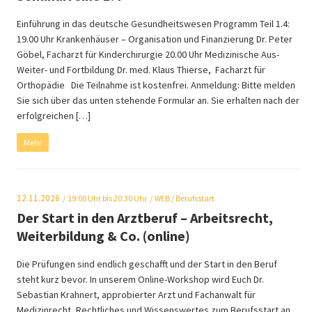
Einführung in das deutsche Gesundheitswesen Programm Teil 1.4:
19.00 Uhr Krankenhäuser – Organisation und Finanzierung Dr. Peter
Göbel, Facharzt für Kinderchirurgie 20.00 Uhr Medizinische Aus-
Weiter- und Fortbildung Dr. med. Klaus Thierse, Facharzt für
Orthopädie Die Teilnahme ist kostenfrei. Anmeldung: Bitte melden
Sie sich über das unten stehende Formular an. Sie erhalten nach der
erfolgreichen […]
Mehr
12.11.2026
19:00
Uhr bis 20:30 Uhr
WEB
/ Berufsstart
Der Start in den Arztberuf – Arbeitsrecht,
Weiterbildung & Co. (online)
Die Prüfungen sind endlich geschafft und der Start in den Beruf
steht kurz bevor. In unserem Online-Workshop wird Euch Dr.
Sebastian Krahnert, approbierter Arzt und Fachanwalt für
Medizinrecht, Rechtliches und Wissenswertes zum Berufsstart an