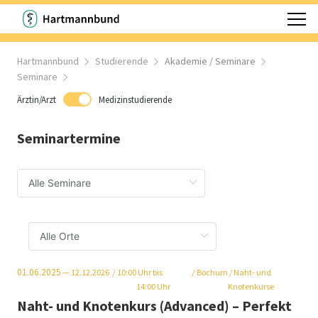
Hartmannbund
Studierende
Akademie / Seminare
Seminare
Ärztin/Arzt
Medizinstudierende
Seminartermine
01.06.2025
— 12.12.2026
10:00
Uhr bis
Bochum
/ Naht- und
14:00 Uhr
Knotenkurse
Naht- und Knotenkurs (Advanced) – Perfekt