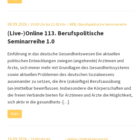
08.09.2026
19:00
Uhr bis 21:00 Uhr
WEB
/ Berufspolitische Seminarreihe
(Live-)Online 113. Berufspolitische
Seminarreihe 1.0
Einführung in das deutsche Gesundheitswesen Die aktuellen
politischen Entwicklungen zwingen (angehende) Ärztinnen und
Ärzte, sich immer mehr mit Grundlagen des Gesundheitssystems
sowie aktuellen Problemen des deutschen Sozialwesens
auseinander zu setzen, die ihre (zukünftige) Berufsausübung
(un-)mittelbar beeinflussen. Insbesondere die Körperschaften und
die freien Verbände bieten für Ärztinnen und Ärzte die Möglichkeit,
sich aktiv in die gesundheits- […]
Mehr
16.09.2026
19:00
Uhr bis
online
/ Digitalisierung im