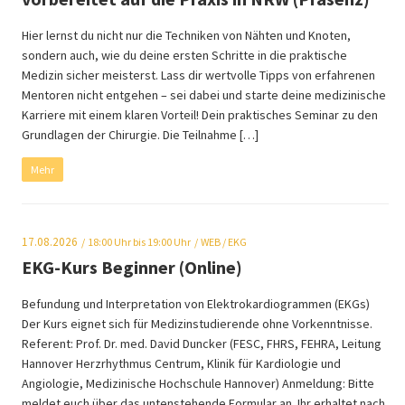
Hier lernst du nicht nur die Techniken von Nähten und Knoten,
sondern auch, wie du deine ersten Schritte in die praktische
Medizin sicher meisterst. Lass dir wertvolle Tipps von erfahrenen
Mentoren nicht entgehen – sei dabei und starte deine medizinische
Karriere mit einem klaren Vorteil! Dein praktisches Seminar zu den
Grundlagen der Chirurgie. Die Teilnahme […]
Mehr
17.08.2026
18:00
Uhr bis 19:00 Uhr
WEB
/ EKG
EKG-Kurs Beginner (Online)
Befundung und Interpretation von Elektrokardiogrammen (EKGs)
Der Kurs eignet sich für Medizinstudierende ohne Vorkenntnisse.
Referent: Prof. Dr. med. David Duncker (FESC, FHRS, FEHRA, Leitung
Hannover Herzrhythmus Centrum, Klinik für Kardiologie und
Angiologie, Medizinische Hochschule Hannover) Anmeldung: Bitte
meldet euch über das untenstehende Formular an. Ihr erhaltet nach