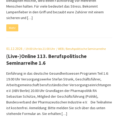
behaupten möchte, wird einen Fachvortrag vor mehreren
Menschen halten. Für viele bedeutet das Stress. Bekommt
Lampenfieber in den Griff und bezaubt eure Zuhörer mit einem
sicheren und […]
Mehr
01.12.2026
19:00
Uhr bis 21:00 Uhr
WEB
/ Berufspolitische Seminarreihe
(Live-)Online 113. Berufspolitische
Seminarreihe 1.6
Einführung in das deutsche Gesundheitswesen Programm Teil 1.6:
19.00 Uhr Versorgungswerke Stefan Strunk, Geschäftsführer,
Arbeitsgemeinschaft berufsständischer Versorgungseinrichtungen
e.V. (ABV Berlin) 20.00 Uhr Grundlagen der Pharmapolitik RA
Sebastian Schütze, Mitglied der Geschäftsführung (Politik),
Bundesverband der Pharmazeutischen Industrie e.V. Die Teilnahme
ist kostenfrei. Anmeldung: Bitte melden Sie sich über das unten
stehende Formular an. Sie erhalten […]