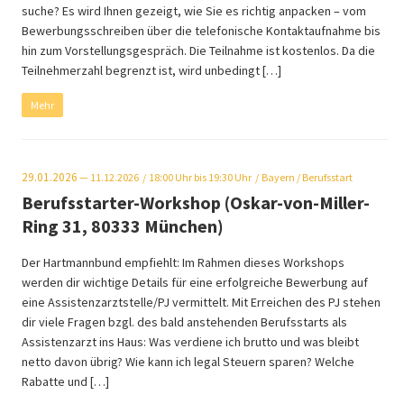
suche? Es wird Ihnen gezeigt, wie Sie es richtig anpacken – vom
Bewerbungsschreiben über die telefonische Kontaktaufnahme bis
hin zum Vorstellungsgespräch. Die Teilnahme ist kostenlos. Da die
Teilnehmerzahl begrenzt ist, wird unbedingt […]
Mehr
29.01.2026
— 11.12.2026
18:00
Uhr bis 19:30 Uhr
Bayern
/ Berufsstart
Berufsstarter-Workshop (Oskar-von-Miller-
Ring 31, 80333 München)
Der Hartmannbund empfiehlt: Im Rahmen dieses Workshops
werden dir wichtige Details für eine erfolgreiche Bewerbung auf
eine Assistenzarztstelle/PJ vermittelt. Mit Erreichen des PJ stehen
dir viele Fragen bzgl. des bald anstehenden Berufsstarts als
Assistenzarzt ins Haus: Was verdiene ich brutto und was bleibt
netto davon übrig? Wie kann ich legal Steuern sparen? Welche
Rabatte und […]