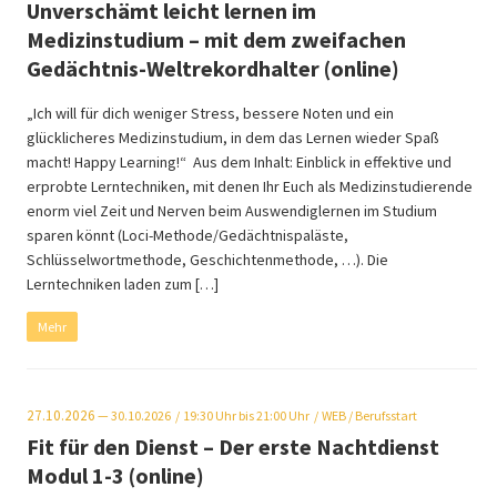
Unverschämt leicht lernen im
Medizinstudium – mit dem zweifachen
Gedächtnis-Weltrekordhalter (online)
„Ich will für dich weniger Stress, bessere Noten und ein
glücklicheres Medizinstudium, in dem das Lernen wieder Spaß
macht! Happy Learning!“ Aus dem Inhalt: Einblick in effektive und
erprobte Lerntechniken, mit denen Ihr Euch als Medizinstudierende
enorm viel Zeit und Nerven beim Auswendiglernen im Studium
sparen könnt (Loci-Methode/Gedächtnispaläste,
Schlüsselwortmethode, Geschichtenmethode, …). Die
Lerntechniken laden zum […]
Mehr
27.10.2026
— 30.10.2026
19:30
Uhr bis 21:00 Uhr
WEB
/ Berufsstart
Fit für den Dienst – Der erste Nachtdienst
Modul 1-3 (online)