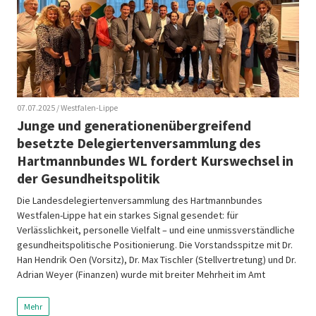
07.07.2025
/ Westfalen-Lippe
Junge und generationenübergreifend
besetzte Delegiertenversammlung des
Hartmannbundes WL fordert Kurswechsel in
der Gesundheitspolitik
Die Landesdelegiertenversammlung des Hartmannbundes
Westfalen-Lippe hat ein starkes Signal gesendet: für
Verlässlichkeit, personelle Vielfalt – und eine unmissverständliche
gesundheitspolitische Positionierung. Die Vorstandsspitze mit Dr.
Han Hendrik Oen (Vorsitz), Dr. Max Tischler (Stellvertretung) und Dr.
Adrian Weyer (Finanzen) wurde mit breiter Mehrheit im Amt
bestätigt. Ergänzt wird das Gremium durch eine Generation junger,
teils erstmals gewählter […]
Mehr