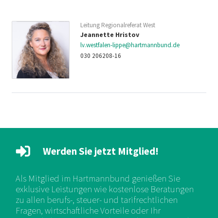
Leitung Regionalreferat West
Jeannette Hristov
lv.westfalen-lippe@hartmannbund.de
030 206208-16
Werden Sie jetzt Mitglied!
Als Mitglied im Hartmannbund genießen Sie
exklusive Leistungen wie kostenlose Beratungen
zu allen berufs-, steuer- und tarifrechtlichen
Fragen, wirtschaftliche Vorteile oder Ihr