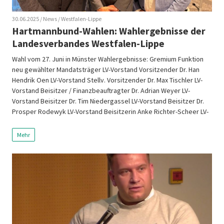
30.06.2025
/ News
/ Westfalen-Lippe
Hartmannbund-Wahlen: Wahlergebnisse der
Landesverbandes Westfalen-Lippe
Wahl vom 27. Juni in Münster Wahlergebnisse: Gremium Funktion
neu gewählter Mandatsträger LV-Vorstand Vorsitzender Dr. Han
Hendrik Oen LV-Vorstand Stellv. Vorsitzender Dr. Max Tischler LV-
Vorstand Beisitzer / Finanzbeauftragter Dr. Adrian Weyer LV-
Vorstand Beisitzer Dr. Tim Niedergassel LV-Vorstand Beisitzer Dr.
Prosper Rodewyk LV-Vorstand Beisitzerin Anke Richter-Scheer LV-
Vorstand Beisitzerin Dr. med. univ. Tamara Wilfing LV-Vorstand
Beisitzer Dr. […]
Mehr