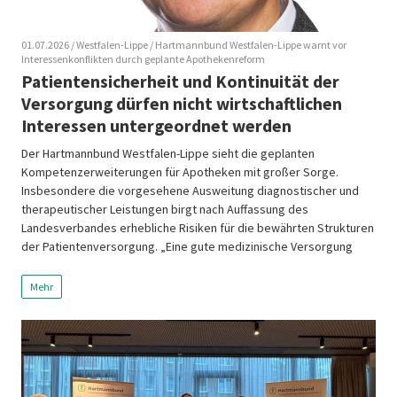
01.07.2026
/ Westfalen-Lippe
/ Hartmannbund Westfalen-Lippe warnt vor
Interessenkonflikten durch geplante Apothekenreform
Patientensicherheit und Kontinuität der
Versorgung dürfen nicht wirtschaftlichen
Interessen untergeordnet werden
Der Hartmannbund Westfalen-Lippe sieht die geplanten
Kompetenzerweiterungen für Apotheken mit großer Sorge.
Insbesondere die vorgesehene Ausweitung diagnostischer und
therapeutischer Leistungen birgt nach Auffassung des
Landesverbandes erhebliche Risiken für die bewährten Strukturen
der Patientenversorgung. „Eine gute medizinische Versorgung
lebt von Kontinuität. Diagnostik, Therapie und langfristige
Betreuung sollten möglichst innerhalb klar abgestimmter
Mehr
Versorgungsstrukturen erfolgen. Unser Ziel muss […]