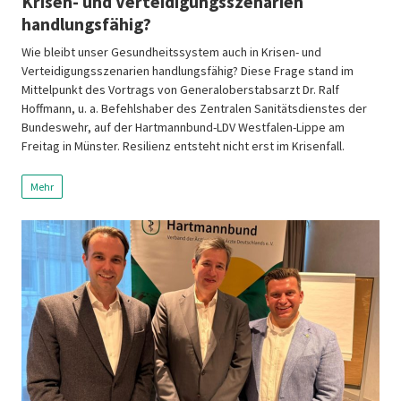
Krisen- und Verteidigungsszenarien
handlungsfähig?
Wie bleibt unser Gesundheitssystem auch in Krisen- und
Verteidigungsszenarien handlungsfähig? Diese Frage stand im
Mittelpunkt des Vortrags von Generaloberstabsarzt Dr. Ralf
Hoffmann, u. a. Befehlshaber des Zentralen Sanitätsdienstes der
Bundeswehr, auf der Hartmannbund-LDV Westfalen-Lippe am
Freitag in Münster. Resilienz entsteht nicht erst im Krisenfall.
Erforderlich sind vorausschauende Planung, belastbare
Versorgungsstrukturen, ausreichend Personal und eine enge […]
Mehr