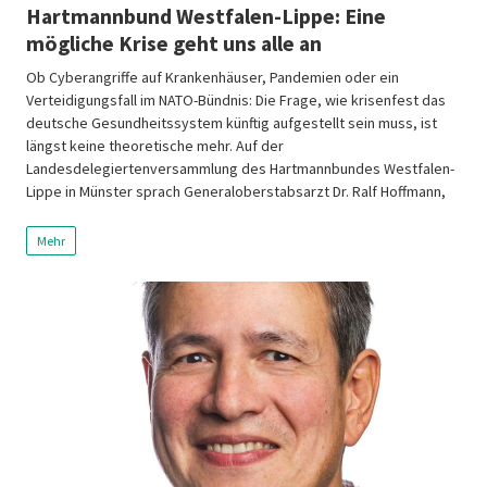
Hartmannbund Westfalen-Lippe: Eine
mögliche Krise geht uns alle an
Ob Cyberangriffe auf Krankenhäuser, Pandemien oder ein
Verteidigungsfall im NATO-Bündnis: Die Frage, wie krisenfest das
deutsche Gesundheitssystem künftig aufgestellt sein muss, ist
längst keine theoretische mehr. Auf der
Landesdelegiertenversammlung des Hartmannbundes Westfalen-
Lippe in Münster sprach Generaloberstabsarzt Dr. Ralf Hoffmann,
Befehlshaber des Zentralen Sanitätsdienstes der Bundeswehr und
Stellvertreter des Befehlshabers des Unterstützungskommandos
Mehr
der Bundeswehr, zur Resilienz […]