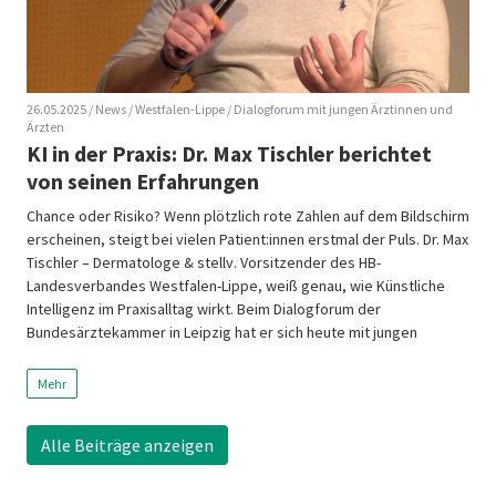
26.05.2025
/ News
/ Westfalen-Lippe
/ Dialogforum mit jungen Ärztinnen und
Ärzten
KI in der Praxis: Dr. Max Tischler berichtet
von seinen Erfahrungen
Chance oder Risiko? Wenn plötzlich rote Zahlen auf dem Bildschirm
erscheinen, steigt bei vielen Patient:innen erstmal der Puls. Dr. Max
Tischler – Dermatologe & stellv. Vorsitzender des HB-
Landesverbandes Westfalen-Lippe, weiß genau, wie Künstliche
Intelligenz im Praxisalltag wirkt. Beim Dialogforum der
Bundesärztekammer in Leipzig hat er sich heute mit jungen
Ärzt:innen ausgetauscht und sprach offen über […]
Mehr
Alle Beiträge anzeigen