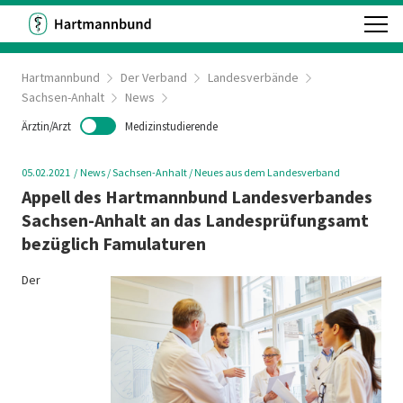
Hartmannbund
Der Verband
Landesverbände
Sachsen-Anhalt
News
Ärztin/Arzt
Medizinstudierende
05.02.2021
News
/ Sachsen-Anhalt
/ Neues aus dem Landesverband
Appell des Hartmannbund Landesverbandes
Sachsen-Anhalt an das Landesprüfungsamt
bezüglich Famulaturen
Der