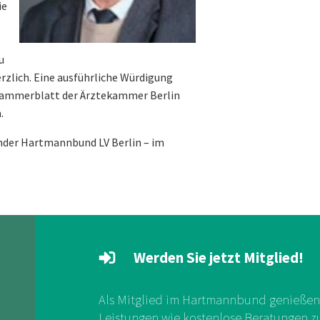
ie
u
erzlich. Eine ausführliche Würdigung
m Kammerblatt der Ärztekammer Berlin
.
zender Hartmannbund LV Berlin – im
Werden Sie jetzt Mitglied!
Als Mitglied im Hartmannbund genießen 
Leistungen wie kostenlose Beratungen zu 