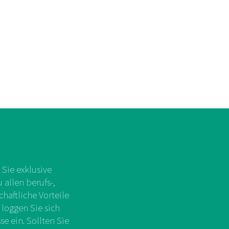
Sie exklusive
allen berufs-,
chaftliche Vorteile
 loggen Sie sich
e ein. Sollten Sie