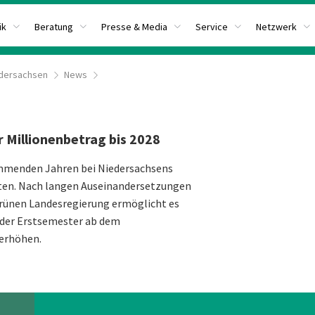
ik
Beratung
Presse & Media
Service
Netzwerk
dersachsen
News
r Millionenbetrag bis 2028
ommenden Jahren bei Niedersachsens
ten. Nach langen Auseinandersetzungen
-grünen Landesregierung ermöglicht es
 der Erstsemester ab dem
 erhöhen.