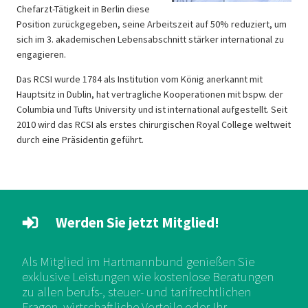
Chefarzt-Tätigkeit in Berlin diese
Position zurückgegeben, seine Arbeitszeit auf 50% reduziert, um
sich im 3. akademischen Lebensabschnitt stärker international zu
engagieren.
Das RCSI wurde 1784 als Institution vom König anerkannt mit
Hauptsitz in Dublin, hat vertragliche Kooperationen mit bspw. der
Columbia und Tufts University und ist international aufgestellt. Seit
2010 wird das RCSI als erstes chirurgischen Royal College weltweit
durch eine Präsidentin geführt.
Werden Sie jetzt Mitglied!
Als Mitglied im Hartmannbund genießen Sie
exklusive Leistungen wie kostenlose Beratungen
zu allen berufs-, steuer- und tarifrechtlichen
Fragen, wirtschaftliche Vorteile oder Ihr