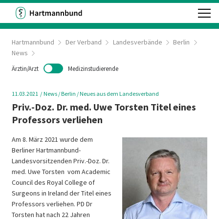
Hartmannbund
Der Verband
Landesverbände
Berlin
News
Ärztin/Arzt
Medizinstudierende
11.03.2021
News
/ Berlin
/ Neues aus dem Landesverband
Priv.-Doz. Dr. med. Uwe Torsten Titel eines
Professors verliehen
Am 8. März 2021 wurde dem
Berliner Hartmannbund-
Landesvorsitzenden Priv.-Doz. Dr.
med. Uwe Torsten vom Academic
Council des Royal College of
Surgeons in Ireland der Titel eines
Professors verliehen. PD Dr
Torsten hat nach 22 Jahren