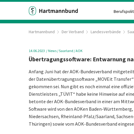
Berufspolit
Hartmannbund
Der Verband
Landesverbände
Saa
14.06.2023
News
/ Saarland
/ AOK
Übertragungssoftware: Entwarnung n
Anfang Juni hat der AOK-Bundesverband mitgeteilt, 
der Datenübertragungssoftware „MOVEit Transfer“ 
gekommen sei. Nun gibt es noch einmal eine offizie
Dienstleisters „TÜVIT“ habe keine Hinweise auf eine
betonte der AOK-Bundesverband in einer am Mittwoc
Software wird von den AOKen Baden-Württemberg,
Niedersachsen, Rheinland-Pfalz/Saarland, Sachsen
Thüringen) sowie vom AOK-Bundesverband eingese