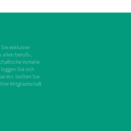
Sie exklusive
allen berufs-,
chaftliche Vorteile
 loggen Sie sich
e ein. Sollten Sie
Ihre Mitgliedschaft