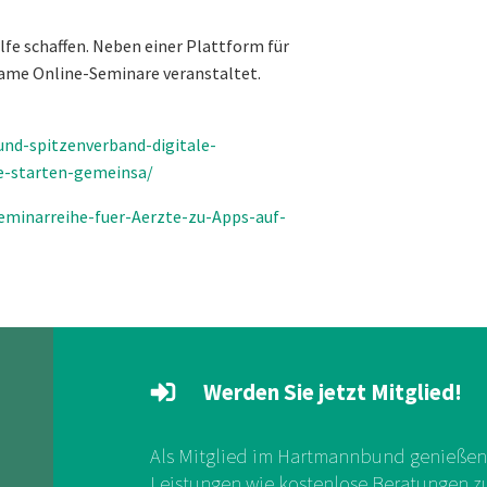
lfe schaffen. Neben einer Plattform für
me Online-Seminare veranstaltet.
nd-spitzenverband-digitale-
e-starten-gemeinsa/
eminarreihe-fuer-Aerzte-zu-Apps-auf-
Werden Sie jetzt Mitglied!
Als Mitglied im Hartmannbund genießen 
Leistungen wie kostenlose Beratungen zu 