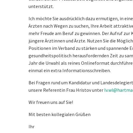
unterstützt.
Ich möchte Sie ausdrücklich dazu ermutigen, in ein
Ärzten nach Wegen zu suchen, Ihre Arbeit attraktive
mehr Freude am Beruf zu gewinnen. Der Aufruf zur K
jüngere Ärztinnen und Ärzte. Nutzen Sie die Möglic
Positionen im Verband zu stärken und spannende Er
gesundheitspolitisch herausfordernden Zeit zu sam
Jahr die Urwahl als reines Onlineformat durchführe
einmal ein extra Informationsschreiben.
Bei Fragen rund um Kandidatur und Landesdelegier
unsere Referentin Frau Hristov unter
lv.wl@hartma
Wir freuen uns auf Sie!
Mit besten kollegialen Grüßen
Ihr