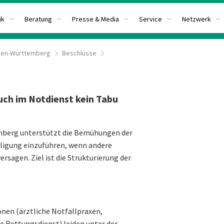
ik
Beratung
Presse & Media
Service
Netzwerk
den-Württemberg
Beschlüsse
uch im Notdienst kein Tabu
erg unterstützt die Bemühungen der
ligung einzuführen, wenn andere
sagen. Ziel ist die Strukturierung der
onen (ärztliche Notfallpraxen,
Rettungsdienst) leiden unter der