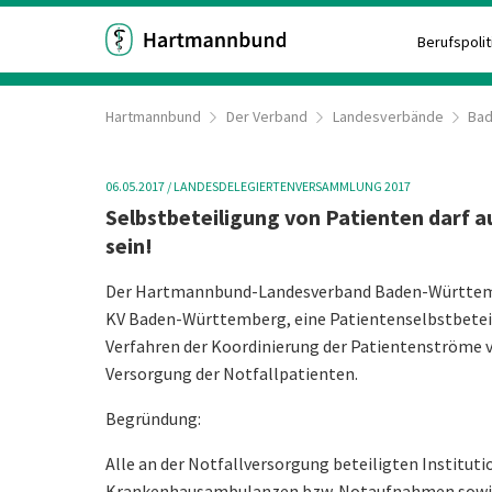
Berufspolit
Hartmannbund
Der Verband
Landesverbände
Ba
06.05.2017
/ LANDESDELEGIERTENVERSAMMLUNG 2017
Selbstbeteiligung von Patienten darf a
sein!
Der Hartmannbund-Landesverband Baden-Württemb
KV Baden-Württemberg, eine Patientenselbstbetei
Verfahren der Koordinierung der Patientenströme ver
Versorgung der Notfallpatienten.
Begründung:
Alle an der Notfallversorgung beteiligten Instituti
Krankenhausambulanzen bzw. Notaufnahmen sowie 