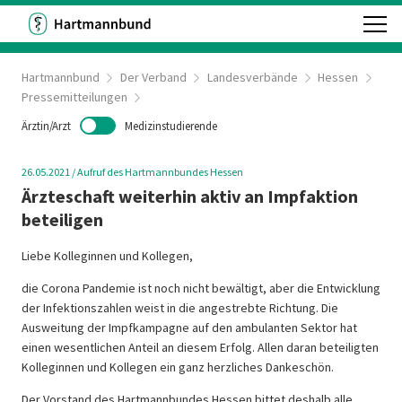
Hartmannbund
Der Verband
Landesverbände
Hessen
Pressemitteilungen
Ärztin/Arzt
Medizinstudierende
26.05.2021
/
Aufruf des Hartmannbundes Hessen
Ärzteschaft weiterhin aktiv an Impfaktion
beteiligen
Liebe Kolleginnen und Kollegen,
die Corona Pandemie ist noch nicht bewältigt, aber die Entwicklung
der Infektionszahlen weist in die angestrebte Richtung. Die
Ausweitung der Impfkampagne auf den ambulanten Sektor hat
einen wesentlichen Anteil an diesem Erfolg. Allen daran beteiligten
Kolleginnen und Kollegen ein ganz herzliches Dankeschön.
Der Vorstand des Hartmannbundes Hessen bittet deshalb alle