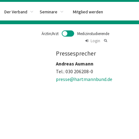
Mitglied werden
Der Verband
Seminare
Ärztin/Arzt
Medizinstudierende
Login
Pressesprecher
Andreas Aumann
Tel.: 030 206208-0
presse@hartmannbund.de