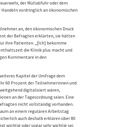
euerwehr, der Müllabfuhr oder dem
hr Handeln vordringlich an ökonomischen
eilnehmer an, den ökonomischen Druck
zent der Befragten erklärten, sie hätten
 für ihre Patienten. „[Ich] bekomme
enthaltszeit die Klinik plus macht und
ligen Kommentare in den
eiteres Kapitel der Umfrage dem
hr 60 Prozent der Teilnehmerinnen und
weitgehend digitalisiert wären,
tionen an der Tagesordnung seien. Eine
Befragten nicht vollständig vorhanden.
raum an einem regulären Arbeitstag
cherlich auch deshalb erklären über 80
xt wichtig oder sogar sehr wichtig sei.