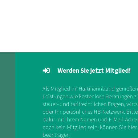
Werden Sie jetzt Mitglied!
Als Mitglied im Hartmannbund genießen 
Leistungen wie kostenlose Beratungen zu 
steuer- und tarifrechtlichen Fragen, wirts
oder Ihr persönliches HB-Netzwerk. Bitte
dafür mit Ihrem Namen und E-Mail-Adress
noch kein Mitglied sein, können Sie hier 
beantragen.