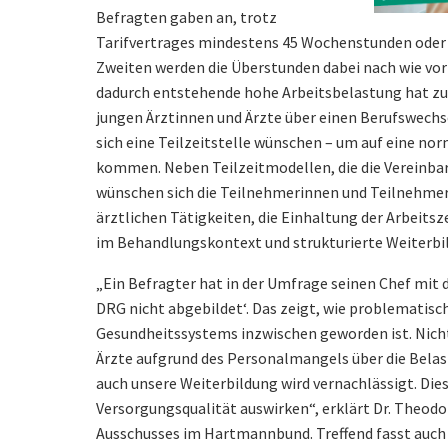
Befragten gaben an, trotz
Tarifvertrages mindestens 45 Wochenstunden oder 
Zweiten werden die Überstunden dabei nach wie vo
dadurch entstehende hohe Arbeitsbelastung hat zur
jungen Ärztinnen und Ärzte über einen Berufswech
sich eine Teilzeitstelle wünschen – um auf eine no
kommen. Neben Teilzeitmodellen, die die Vereinbar
wünschen sich die Teilnehmerinnen und Teilnehmer 
ärztlichen Tätigkeiten, die Einhaltung der Arbeits
im Behandlungskontext und strukturierte Weiterb
„Ein Befragter hat in der Umfrage seinen Chef mit de
DRG nicht abgebildet‘. Das zeigt, wie problematisch
Gesundheitssystems inzwischen geworden ist. Nicht
Ärzte aufgrund des Personalmangels über die Bela
auch unsere Weiterbildung wird vernachlässigt. Dies 
Versorgungsqualität auswirken“, erklärt Dr. Theodo
Ausschusses im Hartmannbund. Treffend fasst auch 