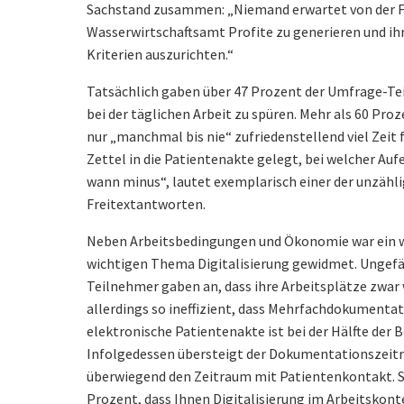
Sachstand zusammen: „Niemand erwartet von der F
Wasserwirtschaftsamt Profite zu generieren und i
Kriterien auszurichten.“
Tatsächlich gaben über 47 Prozent der Umfrage-T
bei der täglichen Arbeit zu spüren. Mehr als 60 Pro
nur „manchmal bis nie“ zufriedenstellend viel Zeit
Zettel in die Patientenakte gelegt, bei welcher Auf
wann minus“, lautet exemplarisch einer der unzäh
Freitextantworten.
Neben Arbeitsbedingungen und Ökonomie war ein w
wichtigen Thema Digitalisierung gewidmet. Ungefä
Teilnehmer gaben an, dass ihre Arbeitsplätze zwar 
allerdings so ineffizient, dass Mehrfachdokumenta
elektronische Patientenakte ist bei der Hälfte der 
Infolgedessen übersteigt der Dokumentationszeit
überwiegend den Zeitraum mit Patientenkontakt. Si
Prozent, dass Ihnen Digitalisierung im Arbeitskonte