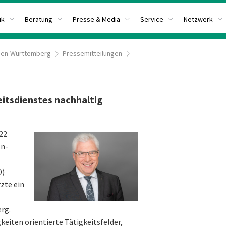
ik
Beratung
Presse & Media
Service
Netzwerk
den-Württemberg
Pressemitteilungen
eitsdienstes nachhaltig
22
en-
D)
zte ein
rg.
keiten orientierte Tätigkeitsfelder,