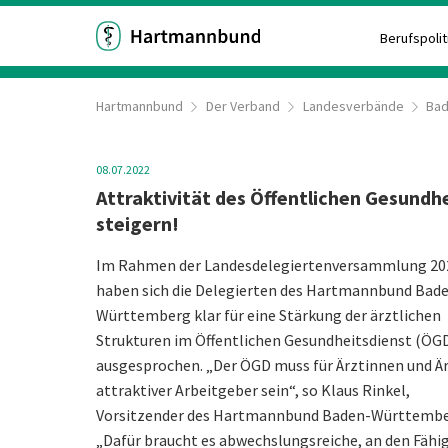
Berufspolit
Hartmannbund
Der Verband
Landesverbände
Ba
08.07.2022
Attraktivität des Öffentlichen Gesundh
steigern!
Im Rahmen der Landesdelegiertenversammlung 20
haben sich die Delegierten des Hartmannbund Bad
Württemberg klar für eine Stärkung der ärztlichen
Strukturen im Öffentlichen Gesund­heitsdienst (ÖG
ausgesprochen. „Der ÖGD muss für Ärztinnen und Är
attraktiver Arbeitgeber sein“, so Klaus Rinkel,
Vorsitzender des Hartmannbund Baden-Württembe
„Dafür braucht es abwechslungsreiche, an den Fähig