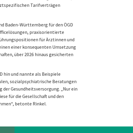
rztspezifischen Tarifverträgen
und Baden-Württemberg für den ÖGD
ficelösungen, praxisorientierte
ührungspositionen für Ärztinnen und
m einen einer konsequenten Umsetzung
haften, über 2026 hinaus gesicherten
D hin und nannte als Beispiele
len, sozialpsychiatrische Beratungen
ng der Gesundheitsversorgung. „Nur ein
ese für die Gesellschaft und den
hmen“, betonte Rinkel.