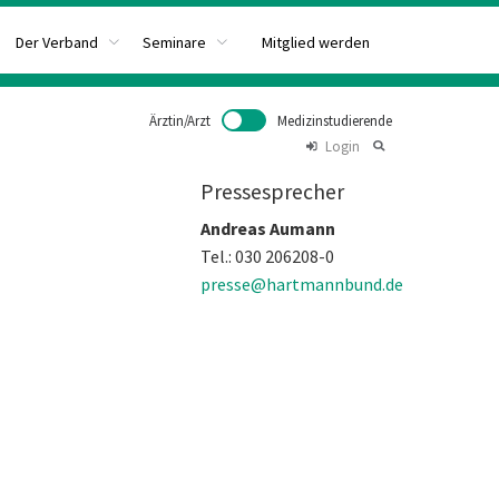
Mitglied werden
Der Verband
Seminare
Ärztin/Arzt
Medizinstudierende
Login
Pressesprecher
Andreas Aumann
Tel.: 030 206208-0
presse@hartmannbund.de