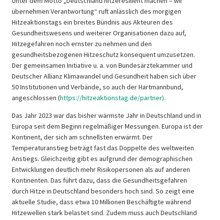
Unter dem Motto „Deutschland hitzeresilient machen – wir
überneh­men Verantwortung“ ruft anlässlich des morgigen
Hitzeaktionstags ein breites Bündnis aus Akteuren des
Gesundheitswesens und weiterer Organisationen dazu auf,
Hitzegefahren noch ernster zu nehmen und den
gesundheitsbezogenen Hitzeschutz konsequent umzusetzen.
Der gemeinsamen Initiative u. a. von Bundesärztekammer und
Deutscher Allianz Klimawandel und Gesundheit haben sich über
50 Institutionen und Verbände, so auch der Hartmannbund,
angeschlossen (
https://hitzeaktionstag.de/partner)
.
Das Jahr 2023 war das bisher wärmste Jahr in Deutschland und in
Europa seit dem Beginn regelmäßiger Messungen. Europa ist der
Kontinent, der sich am schnellsten erwärmt. Der
Temperaturanstieg beträgt fast das Doppelte des weltweiten
Anstiegs. Gleichzeitig gibt es auf­grund der demographischen
Entwicklungen deutlich mehr Risikopersonen als auf anderen
Kontinenten. Das führt dazu, dass die Gesundheitsgefahren
durch Hitze in Deutschland besonders hoch sind. So zeigt eine
aktuelle Studie, dass etwa 10 Millionen Beschäftigte während
Hitzewellen stark belastet sind. Zudem muss auch Deutschland