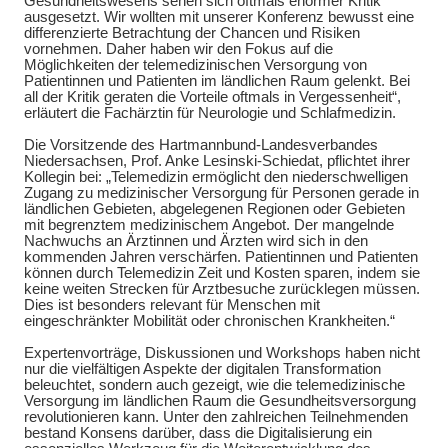
Gesundheitswesens sehen sich oftmals enormer Kritik
ausgesetzt. Wir wollten mit unserer Konferenz bewusst eine
differenzierte Betrachtung der Chancen und Risiken
vornehmen. Daher haben wir den Fokus auf die
Möglichkeiten der telemedizinischen Versorgung von
Patientinnen und Patienten im ländlichen Raum gelenkt. Bei
all der Kritik geraten die Vorteile oftmals in Vergessenheit“,
erläutert die Fachärztin für Neurologie und Schlafmedizin.
Die Vorsitzende des Hartmannbund-Landesverbandes
Niedersachsen, Prof. Anke Lesinski-Schiedat, pflichtet ihrer
Kollegin bei: „Telemedizin ermöglicht den niederschwelligen
Zugang zu medizinischer Versorgung für Personen gerade in
ländlichen Gebieten, abgelegenen Regionen oder Gebieten
mit begrenztem medizinischem Angebot. Der mangelnde
Nachwuchs an Ärztinnen und Ärzten wird sich in den
kommenden Jahren verschärfen. Patientinnen und Patienten
können durch Telemedizin Zeit und Kosten sparen, indem sie
keine weiten Strecken für Arztbesuche zurücklegen müssen.
Dies ist besonders relevant für Menschen mit
eingeschränkter Mobilität oder chronischen Krankheiten.“
Expertenvorträge, Diskussionen und Workshops haben nicht
nur die vielfältigen Aspekte der digitalen Transformation
beleuchtet, sondern auch gezeigt, wie die telemedizinische
Versorgung im ländlichen Raum die Gesundheitsversorgung
revolutionieren kann. Unter den zahlreichen Teilnehmenden
bestand Konsens darüber, dass die Digitalisierung ein