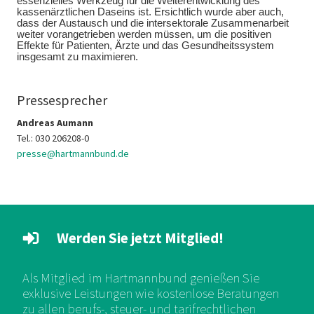
essenzielles Werkzeug für die Weiterentwicklung des
kassenärztlichen Daseins ist. Ersichtlich wurde aber auch,
dass der Austausch und die intersektorale Zusammenarbeit
weiter vorangetrieben werden müssen, um die positiven
Effekte für Patienten, Ärzte und das Gesundheitssystem
insgesamt zu maximieren.
Pressesprecher
Andreas Aumann
Tel.: 030 206208-0
presse@hartmannbund.de
Werden Sie jetzt Mitglied!
Als Mitglied im Hartmannbund genießen Sie
exklusive Leistungen wie kostenlose Beratungen
zu allen berufs-, steuer- und tarifrechtlichen