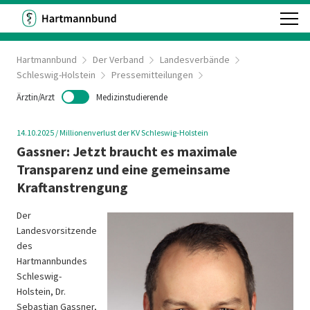
Hartmannbund
Der Verband
Landesverbände
Schleswig-Holstein
Pressemitteilungen
Ärztin/Arzt
Medizinstudierende
14.10.2025
/
Millionenverlust der KV Schleswig-Holstein
Gassner: Jetzt braucht es maximale
Transparenz und eine gemeinsame
Kraftanstrengung
Der
Landesvorsitzende
des
Hartmannbundes
Schleswig-
Holstein, Dr.
Sebastian Gassner,