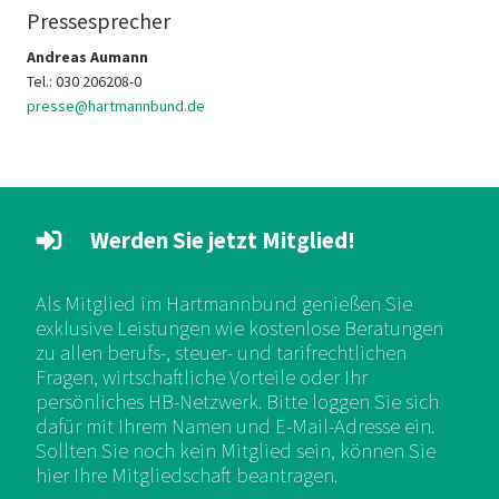
Pressesprecher
Andreas Aumann
Tel.: 030 206208-0
presse@hartmannbund.de
Werden Sie jetzt Mitglied!
Als Mitglied im Hartmannbund genießen Sie
exklusive Leistungen wie kostenlose Beratungen
zu allen berufs-, steuer- und tarifrechtlichen
Fragen, wirtschaftliche Vorteile oder Ihr
persönliches HB-Netzwerk. Bitte loggen Sie sich
dafür mit Ihrem Namen und E-Mail-Adresse ein.
Sollten Sie noch kein Mitglied sein, können Sie
hier Ihre Mitgliedschaft beantragen.