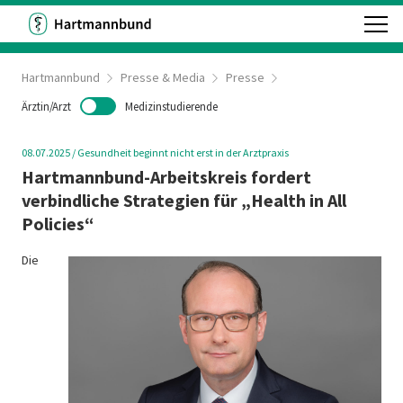
Hartmannbund
Presse & Media
Presse
Ärztin/Arzt
Medizinstudierende
08.07.2025
/
Gesundheit beginnt nicht erst in der Arztpraxis
Hartmannbund-Arbeitskreis fordert
verbindliche Strategien für „Health in All
Policies“
Die