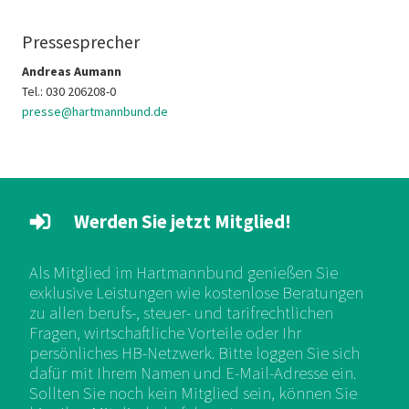
Pressesprecher
Andreas Aumann
Tel.: 030 206208-0
presse@hartmannbund.de
Werden Sie jetzt Mitglied!
Als Mitglied im Hartmannbund genießen Sie
exklusive Leistungen wie kostenlose Beratungen
zu allen berufs-, steuer- und tarifrechtlichen
Fragen, wirtschaftliche Vorteile oder Ihr
persönliches HB-Netzwerk. Bitte loggen Sie sich
dafür mit Ihrem Namen und E-Mail-Adresse ein.
Sollten Sie noch kein Mitglied sein, können Sie