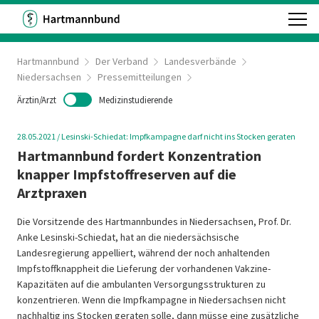
Hartmannbund
Der Verband
Landesverbände
Niedersachsen
Pressemitteilungen
Ärztin/Arzt
Medizinstudierende
28.05.2021
/
Lesinski-Schiedat: Impfkampagne darf nicht ins Stocken geraten
Hartmannbund fordert Konzentration
knapper Impfstoffreserven auf die
Arztpraxen
Die Vorsitzende des Hartmannbundes in Niedersachsen, Prof. Dr.
Anke Lesinski-Schiedat, hat an die niedersächsische
Landesregierung appelliert, während der noch anhaltenden
Impfstoffknappheit die Lieferung der vorhandenen Vakzine-
Kapazitäten auf die ambulanten Versorgungsstrukturen zu
konzentrieren. Wenn die Impfkampagne in Niedersachsen nicht
nachhaltig ins Stocken geraten solle, dann müsse eine zusätzliche