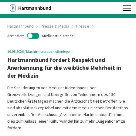
Hartmannbund
Presse & Media
Presse
Ärztin/Arzt
Medizinstudierende
19.05.2026
/
Machtmissbrauch offenlegen
Hartmannbund fordert Respekt und
Anerkennung für die weibliche Mehrheit in
der Medizin
Die Schilderungen von Medizinstudentinnen über
Grenzverletzungen und Übergriffe von Teilnehmern des 130.
Deutschen Ärztetages machen die Ärzteschaft tief betroffen. Sie
sind absolut inakzeptabel und mit dem medizinischen Berufsethos
unvereinbar. Der Ausschuss „Ärztinnen im Hartmannbund“ nimmt
dies zum Anlass, einen Kulturwandel hin zu mehr „Augenhöhe“ zu
fordern.