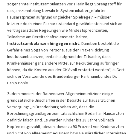
sogenannte Institutsambulanzen vor. Hierin liegt Sprengstoff für
das jahrzehntelang bewährte System inhabergeführter
Hausarztpraxen aufgrund ungleicher Spielregeln – müssen
letztere doch einen Facharztstandard gewährleisten und sich an
vertragsärztliche Regelungen wie Mindestsprechzeiten,
Teilnahme am Bereitschaftsdienst etc. halten,
Institutsambulanzen hingegen nicht.
Daneben besteht die
Gefahr eines Sogs von Personal aus den Praxen Richtung
Institutsambulanzen, einfach aufgrund der Tatsache, dass
Krankenhäuser ganz andere Mittel zur Rekrutierung aufbringen
können, da die Kosten aus der GKV voll erstattet werden“, äußert
sich der Vorsitzende des Brandenburger Hartmannbundes Dr.
Hanjo Pohle.
Zudem moniert der Rathenower Allgemeinmediziner einige
grundsätzliche Unschärfen in der Debatte zur hausärztlichen
Versorgung: „In Brandenburg sehen wir, dass die
Berechnungsgrundlagen zum tatsächlichen Bedarf an Hausärzten
definitiv falsch sind. Es werden Kinder bis 18 Jahre voll nach
Köpfen mitgezählt, obwohl diese zu 90 Prozent von Kinderärzten
und nicht von Allgemeinmedizinern bzw. Hausärztlichen Internisten