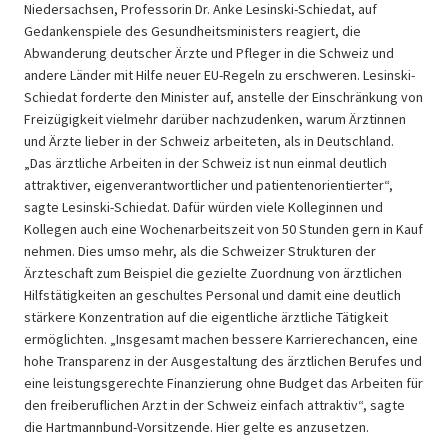
Niedersachsen, Professorin Dr. Anke Lesinski-Schiedat, auf
Gedankenspiele des Gesundheitsministers reagiert, die
Abwanderung deutscher Ärzte und Pfleger in die Schweiz und
andere Länder mit Hilfe neuer EU-Regeln zu erschweren. Lesinski-
Schiedat forderte den Minister auf, anstelle der Einschränkung von
Freizügigkeit vielmehr darüber nachzudenken, warum Ärztinnen
und Ärzte lieber in der Schweiz arbeiteten, als in Deutschland.
„Das ärztliche Arbeiten in der Schweiz ist nun einmal deutlich
attraktiver, eigenverantwortlicher und patientenorientierter“,
sagte Lesinski-Schiedat. Dafür würden viele Kolleginnen und
Kollegen auch eine Wochenarbeitszeit von 50 Stunden gern in Kauf
nehmen. Dies umso mehr, als die Schweizer Strukturen der
Ärzteschaft zum Beispiel die gezielte Zuordnung von ärztlichen
Hilfstätigkeiten an geschultes Personal und damit eine deutlich
stärkere Konzentration auf die eigentliche ärztliche Tätigkeit
ermöglichten. „Insgesamt machen bessere Karrierechancen, eine
hohe Transparenz in der Ausgestaltung des ärztlichen Berufes und
eine leistungsgerechte Finanzierung ohne Budget das Arbeiten für
den freiberuflichen Arzt in der Schweiz einfach attraktiv“, sagte
die Hartmannbund-Vorsitzende. Hier gelte es anzusetzen.