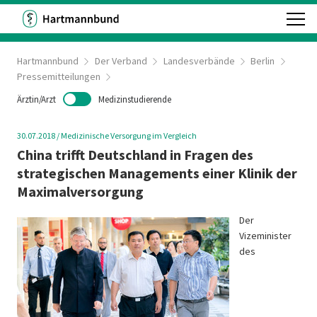
Hartmannbund
Der Verband
Landesverbände
Berlin
Pressemitteilungen
Ärztin/Arzt
Medizinstudierende
30.07.2018
/
Medizinische Versorgung im Vergleich
China trifft Deutschland in Fragen des
strategischen Managements einer Klinik der
Maximalversorgung
Der
Vizeminister
des