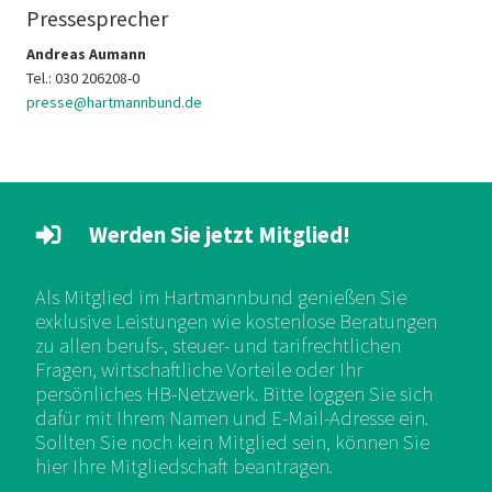
Pressesprecher
Andreas Aumann
Tel.: 030 206208-0
presse@hartmannbund.de
Werden Sie jetzt Mitglied!
Als Mitglied im Hartmannbund genießen Sie
exklusive Leistungen wie kostenlose Beratungen
zu allen berufs-, steuer- und tarifrechtlichen
Fragen, wirtschaftliche Vorteile oder Ihr
persönliches HB-Netzwerk. Bitte loggen Sie sich
dafür mit Ihrem Namen und E-Mail-Adresse ein.
Sollten Sie noch kein Mitglied sein, können Sie
hier Ihre Mitgliedschaft beantragen.