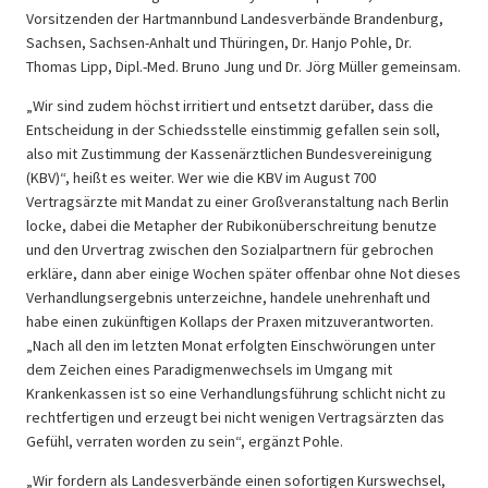
Vorsitzenden der Hartmannbund Landesverbände Brandenburg,
Sachsen, Sachsen-Anhalt und Thüringen, Dr. Hanjo Pohle, Dr.
Thomas Lipp, Dipl.-Med. Bruno Jung und Dr. Jörg Müller gemeinsam.
„Wir sind zudem höchst irritiert und entsetzt darüber, dass die
Entscheidung in der Schiedsstelle einstimmig gefallen sein soll,
also mit Zustimmung der Kassenärztlichen Bundesvereinigung
(KBV)“, heißt es weiter. Wer wie die KBV im August 700
Vertragsärzte mit Mandat zu einer Großveranstaltung nach Berlin
locke, dabei die Metapher der Rubikonüberschreitung benutze
und den Urvertrag zwischen den Sozialpartnern für gebrochen
erkläre, dann aber einige Wochen später offenbar ohne Not dieses
Verhandlungsergebnis unterzeichne, handele unehrenhaft und
habe einen zukünftigen Kollaps der Praxen mitzuverantworten.
„Nach all den im letzten Monat erfolgten Einschwörungen unter
dem Zeichen eines Paradigmenwechsels im Umgang mit
Krankenkassen ist so eine Verhandlungsführung schlicht nicht zu
rechtfertigen und erzeugt bei nicht wenigen Vertragsärzten das
Gefühl, verraten worden zu sein“, ergänzt Pohle.
„Wir fordern als Landesverbände einen sofortigen Kurswechsel,