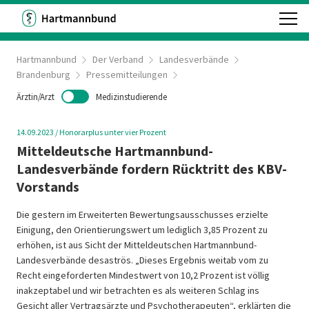
Hartmannbund
Der Verband
Landesverbände
Brandenburg
Pressemitteilungen
Ärztin/Arzt
Medizinstudierende
14.09.2023
/
Honorarplus unter vier Prozent
Mitteldeutsche Hartmannbund-
Landesverbände fordern Rücktritt des KBV-
Vorstands
Die gestern im Erweiterten Bewertungsausschusses erzielte
Einigung, den Orientierungswert um lediglich 3,85 Prozent zu
erhöhen, ist aus Sicht der Mitteldeutschen Hartmannbund-
Landesverbände desaströs. „Dieses Ergebnis weitab vom zu
Recht eingeforderten Mindestwert von 10,2 Prozent ist völlig
inakzeptabel und wir betrachten es als weiteren Schlag ins
Gesicht aller Vertragsärzte und Psychotherapeuten“, erklärten die