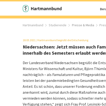
Beru
Hartmannbund
Studierende
Presse & Media
Pre
18.03.2021
/
Hartmannbund begrüßt die Entscheidung
Niedersachsen: Jetzt müssen auch Fam
innerhalb des Semesters erlaubt werde
Der Landesverband Niedersachsen begrüßt die Ents
Ministers für Wissenschaft und Kultur, Björn Thüml
nachträglich – als Famulaturen und Pflegepraktika
leisten bei der pandemiebedingten Gesundheitsver
Anteil. Es ist schön, dass unserer Forderung endli
anerkannt wird, zumal durch diese Maßnahme auch
vermieden werden können, sodass schneller mehr qua
Verfügung stehen,“ zeigt sich Frau Prof. Lesinski-S