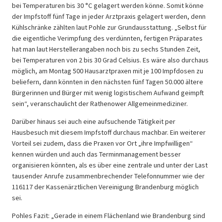
bei Temperaturen bis 30 °C gelagert werden könne. Somit könne
der Impfstoff fünf Tage in jeder Arztpraxis gelagert werden, denn
Kühlschränke zählten laut Pohle zur Grundausstattung. „Selbst für
die eigentliche Verimpfung des verdünnten, fertigen Präparates
hat man laut Herstellerangaben noch bis zu sechs Stunden Zeit,
bei Temperaturen von 2 bis 30 Grad Celsius. Es wäre also durchaus
möglich, am Montag 500 Hausarztpraxen mit je 100 Impfdosen zu
beliefern, dann könnten in den nächsten fünf Tagen 50.000 ältere
Bürgerinnen und Bürger mit wenig logistischem Aufwand geimpft
sein“, veranschaulicht der Rathenower Allgemeinmediziner.
Darüber hinaus sei auch eine aufsuchende Tätigkeit per
Hausbesuch mit diesem Impfstoff durchaus machbar. Ein weiterer
Vorteil sei zudem, dass die Praxen vor Ort „ihre Impfwilligen“
kennen würden und auch das Terminmanagement besser
organisieren könnten, als es über eine zentrale und unter der Last
tausender Anrufe zusammenbrechender Telefonnummer wie der
116117 der Kassenärztlichen Vereinigung Brandenburg möglich
sei.
Pohles Fazit: „Gerade in einem Flächenland wie Brandenburg sind