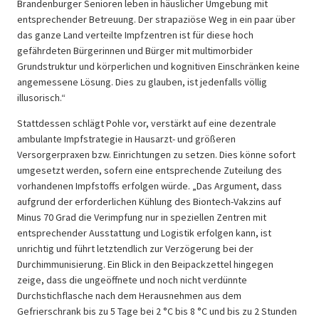
Brandenburger Senioren leben in häuslicher Umgebung mit
entsprechender Betreuung. Der strapaziöse Weg in ein paar über
das ganze Land verteilte Impfzentren ist für diese hoch
gefährdeten Bürgerinnen und Bürger mit multimorbider
Grundstruktur und körperlichen und kognitiven Einschränken keine
angemessene Lösung. Dies zu glauben, ist jedenfalls völlig
illusorisch.“
Stattdessen schlägt Pohle vor, verstärkt auf eine dezentrale
ambulante Impfstrategie in Hausarzt- und größeren
Versorgerpraxen bzw. Einrichtungen zu setzen. Dies könne sofort
umgesetzt werden, sofern eine entsprechende Zuteilung des
vorhandenen Impfstoffs erfolgen würde. „Das Argument, dass
aufgrund der erforderlichen Kühlung des Biontech-Vakzins auf
Minus 70 Grad die Verimpfung nur in speziellen Zentren mit
entsprechender Ausstattung und Logistik erfolgen kann, ist
unrichtig und führt letztendlich zur Verzögerung bei der
Durchimmunisierung. Ein Blick in den Beipackzettel hingegen
zeige, dass die ungeöffnete und noch nicht verdünnte
Durchstichflasche nach dem Herausnehmen aus dem
Gefrierschrank bis zu 5 Tage bei 2 °C bis 8 °C und bis zu 2 Stunden