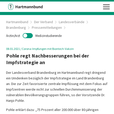
Hartmannbund
Der Verband
Landesverbände
Brandenburg
Pressemitteilungen
Ärztin/Arzt
Medizinstudierende
08.01.2021
/
Corona-Impfungen mit Biontech-Vakzin
Pohle regt Nachbesserungen bei der
Impfstrategie an
Der Landesverband Brandenburg im Hartmannbund regt dringend
ein Umdenken bezüglich der Impfstrategie im Land Brandenburg
an. Die zur Zeit favorisierte zentrale Impflösung mit dem Fokus auf
Impfzentren werde nicht zur schnellen Durchimmunisierung der
vulnerablen Bevölkerungsgruppen führen, so der Vorsitzende Dr.
Hanjo Pohle.
Pohle erklärt dazu: „75 Prozent aller 200.000 über 80-jährigen