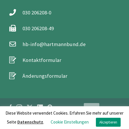
030 206208-0
030 206208-49
hb-info@hartmannbund.de
Kontaktformular
Änderungsformular
Login
Diese Website verwendet Cookies. Erfahren Sie mehr auf unserer
Seite
Datenschutz
.
Cookie Einstellungen
Akzeptieren
FAQs
/
Impressum
/
Datenschutz