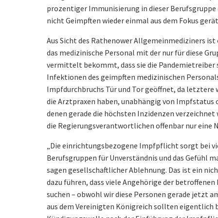
prozentiger Immunisierung in dieser Berufsgruppe
nicht Geimpften wieder einmal aus dem Fokus gerät
Aus Sicht des Rathenower Allgemeinmediziners ist e
das medizinische Personal mit der nur für diese Gr
vermittelt bekommt, dass sie die Pandemietreiber 
Infektionen des geimpften medizinischen Personals
Impfdurchbruchs Tür und Tor geöffnet, da letztere
die Arztpraxen haben, unabhängig von Impfstatus od
denen gerade die höchsten Inzidenzen verzeichnet w
die Regierungsverantwortlichen offenbar nur eine 
„Die einrichtungsbezogene Impfpflicht sorgt bei v
Berufsgruppen für Unverständnis und das Gefühl m
sagen gesellschaftlicher Ablehnung. Das ist ein ni
dazu führen, dass viele Angehörige der betroffenen
suchen – obwohl wir diese Personen gerade jetzt a
aus dem Vereinigten Königreich sollten eigentlich b