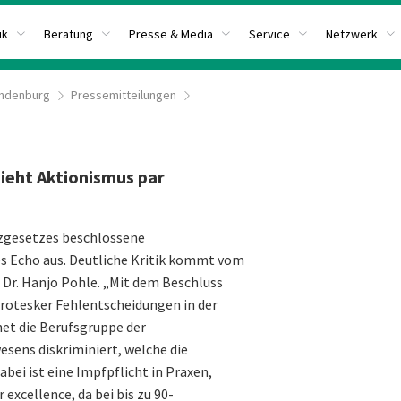
ik
Beratung
Presse & Media
Service
Netzwerk
ndenburg
Pressemitteilungen
ieht Aktionismus par
tzgesetzes beschlossene
es Echo aus. Deutliche Kritik kommt vom
r. Hanjo Pohle. „Mit dem Beschluss
grotesker Fehlentscheidungen in der
et die Berufsgruppe der
sens diskriminiert, welche die
ei ist eine Impfpflicht in Praxen,
xcellence, da bei bis zu 90-