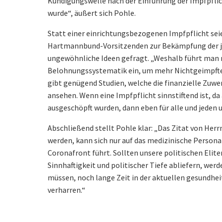
Kündigungswelle nach der Einführung der Impfpflich
wurde“, äußert sich Pohle.
Statt einer einrichtungsbezogenen Impfpflicht sei
Hartmannbund-Vorsitzenden zur Bekämpfung der jet
ungewöhnliche Ideen gefragt. „Weshalb führt man ni
Belohnungssystematik ein, um mehr Nichtgeimpfte 
gibt genügend Studien, welche die finanzielle Zuwen
ansehen. Wenn eine Impfpflicht sinnstiftend ist, da
ausgeschöpft wurden, dann eben für alle und jeden u
Abschließend stellt Pohle klar: „Das Zitat von Herr
werden, kann sich nur auf das medizinische Persona
Coronafront führt. Sollten unsere politischen Elit
Sinnhaftigkeit und politischer Tiefe abliefern, werd
müssen, noch lange Zeit in der aktuellen gesundheit
verharren.“