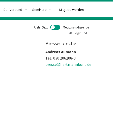
Mitglied werden
Der Verband
Seminare
Ärztin/Arzt
Medizinstudierende
Login
Pressesprecher
Andreas Aumann
Tel.: 030 206208-0
presse@hartmannbund.de