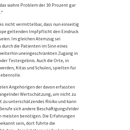
 das wahre Problem der 30 Prozent gar
.“
s nicht vermittelbar, dass nun einseitig
uppe geltenden Impfpflicht den Eindruck
seien. Im gleichen Atemzug sei
 durch die Patienten im Sinn eines
 weiterhin uneingeschränkten Zugang in
er Testergebnis. Auch die Orte, in
erden, Kitas und Schulen, spielten für
Nebenrolle.
ielen Angehörigen der davon erfassten
angelnder Wertschätzung, um nicht zu
cht zu unterschätzendes Risiko und kann
 Berufe sich andere Beschäftigungsfelder
m meisten benötigen. Die Erfahrungen
ekannt sein, dort führte die