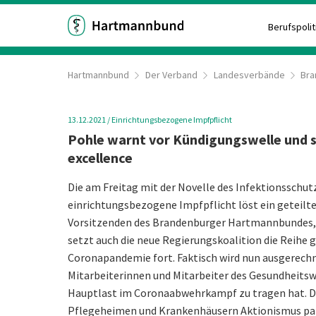
Berufspolit
Hartmannbund
Der Verband
Landesverbände
Bra
13.12.2021
/
Einrichtungsbezogene Impfpflicht
Pohle warnt vor Kündigungswelle und s
excellence
Die am Freitag mit der Novelle des Infektionsschu
einrichtungsbezogene Impfpflicht löst ein geteilt
Vorsitzenden des Brandenburger Hartmannbundes, D
setzt auch die neue Regierungskoalition die Reihe 
Coronapandemie fort. Faktisch wird nun ausgerechn
Mitarbeiterinnen und Mitarbeiter des Gesundheitswe
Hauptlast im Coronaabwehrkampf zu tragen hat. Dab
Pflegeheimen und Krankenhäusern Aktionismus par e