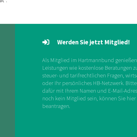
bt“.
Werden Sie jetzt Mitglied!
Als Mitglied im Hartmannbund genießen 
Leistungen wie kostenlose Beratungen zu 
steuer- und tarifrechtlichen Fragen, wirts
oder Ihr persönliches HB-Netzwerk. Bitte
dafür mit Ihrem Namen und E-Mail-Adress
noch kein Mitglied sein, können Sie hier 
beantragen.