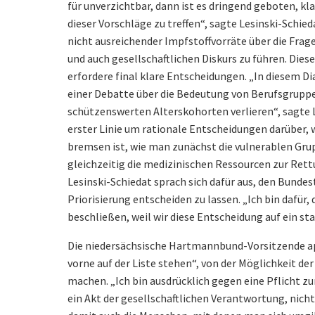
für unverzichtbar, dann ist es dringend geboten, kl
dieser Vorschläge zu treffen“, sagte Lesinski-Schieda
nicht ausreichender Impfstoffvorräte über die Frag
und auch gesellschaftlichen Diskurs zu führen. Dies
erfordere final klare Entscheidungen. „In diesem Dia
einer Debatte über die Bedeutung von Berufsgruppe
schützenswerten Alterskohorten verlieren“, sagte L
erster Linie um rationale Entscheidungen darüber, 
bremsen ist, wie man zunächst die vulnerablen Gru
gleichzeitig die medizinischen Ressourcen zur Rett
Lesinski-Schiedat sprach sich dafür aus, den Bundes
Priorisierung entscheiden zu lassen. „Ich bin dafür
beschließen, weil wir diese Entscheidung auf ein s
Die niedersächsische Hartmannbund-Vorsitzende app
vorne auf der Liste stehen“, von der Möglichkeit d
machen. „Ich bin ausdrücklich gegen eine Pflicht zur
ein Akt der gesellschaftlichen Verantwortung, nicht