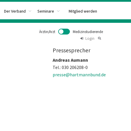
Mitglied werden
Der Verband
Seminare
Ärztin/Arzt
Medizinstudierende
Login
Pressesprecher
Andreas Aumann
Tel.: 030 206208-0
presse@hartmannbund.de