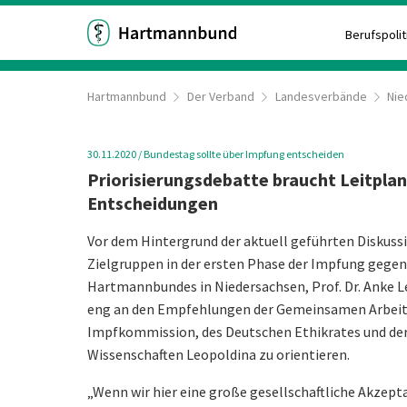
Berufspolit
Hartmannbund
Der Verband
Landesverbände
Nie
30.11.2020
/
Bundestag sollte über Impfung entscheiden
Priorisierungsdebatte braucht Leitpla
Entscheidungen
Vor dem Hintergrund der aktuell geführten Diskussi
Zielgruppen in der ersten Phase der Impfung gegen 
Hartmannbundes in Niedersachsen, Prof. Dr. Anke Le
eng an den Empfehlungen der Gemeinsamen Arbeits
Impfkommission, des Deutschen Ethikrates und der
Wissenschaften Leopoldina zu orientieren.
„Wenn wir hier eine große gesellschaftliche Akzepta