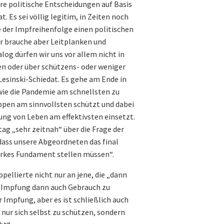
are politische Entscheidungen auf Basis
t. Es sei völlig legitim, in Zeiten noch
e der Impfreihenfolge einen politischen
er brauche aber Leitplanken und
log dürfen wir uns vor allem nicht in
n oder über schützens- oder weniger
esinski-Schiedat. Es gehe am Ende in
wie die Pandemie am schnellsten zu
ppen am sinnvollsten schützt und dabei
ung von Leben am effektivsten einsetzt.
tag „sehr zeitnah“ über die Frage der
, dass unsere Abgeordneten das final
tarkes Fundament stellen müssen“.
ellierte nicht nur an jene, die „dann
er Impfung dann auch Gebrauch zu
 Impfung, aber es ist schließlich auch
 nur sich selbst zu schützen, sondern