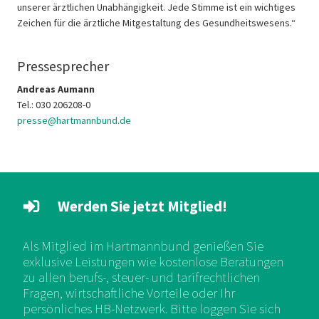
unserer ärztlichen Unabhängigkeit. Jede Stimme ist ein wichtiges
Zeichen für die ärztliche Mitgestaltung des Gesundheitswesens.“
Pressesprecher
Andreas Aumann
Tel.: 030 206208-0
presse@hartmannbund.de
Werden Sie jetzt Mitglied!
Als Mitglied im Hartmannbund genießen Sie
exklusive Leistungen wie kostenlose Beratungen
zu allen berufs-, steuer- und tarifrechtlichen
Fragen, wirtschaftliche Vorteile oder Ihr
persönliches HB-Netzwerk. Bitte loggen Sie sich