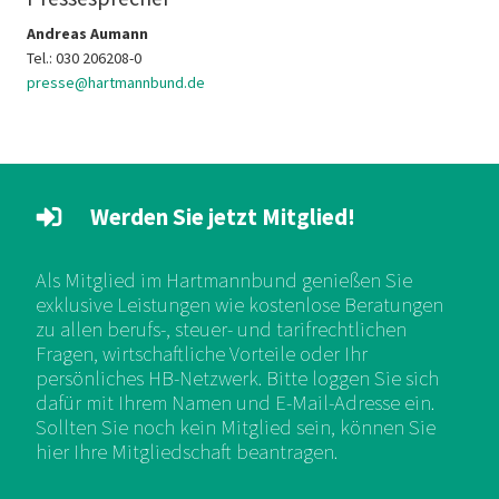
Andreas Aumann
Tel.: 030 206208-0
presse@hartmannbund.de
Werden Sie jetzt Mitglied!
Als Mitglied im Hartmannbund genießen Sie
exklusive Leistungen wie kostenlose Beratungen
zu allen berufs-, steuer- und tarifrechtlichen
Fragen, wirtschaftliche Vorteile oder Ihr
persönliches HB-Netzwerk. Bitte loggen Sie sich
dafür mit Ihrem Namen und E-Mail-Adresse ein.
Sollten Sie noch kein Mitglied sein, können Sie
hier Ihre Mitgliedschaft beantragen.