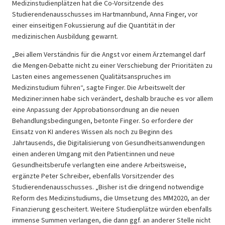
Medizinstudienplätzen hat die Co-Vorsitzende des
Studierendenausschusses im Hartmannbund, Anna Finger, vor
einer einseitigen Fokussierung auf die Quantität in der
medizinischen Ausbildung gewarnt.
„Bei allem Verständnis für die Angst vor einem Ärztemangel darf
die Mengen-Debatte nicht zu einer Verschiebung der Prioritäten zu
Lasten eines angemessenen Qualitätsanspruches im
Medizinstudium führen“, sagte Finger. Die Arbeitswelt der
Mediziner:innen habe sich verändert, deshalb brauche es vor allem
eine Anpassung der Approbationsordnung an die neuen
Behandlungsbedingungen, betonte Finger. So erfordere der
Einsatz von KI anderes Wissen als noch zu Beginn des
Jahrtausends, die Digitalisierung von Gesundheitsanwendungen
einen anderen Umgang mit den Patient:innen und neue
Gesundheitsberufe verlangten eine andere Arbeitsweise,
ergänzte Peter Schreiber, ebenfalls Vorsitzender des
Studierendenausschusses. „Bisher ist die dringend notwendige
Reform des Medizinstudiums, die Umsetzung des MM2020, an der
Finanzierung gescheitert. Weitere Studienplätze würden ebenfalls
immense Summen verlangen, die dann ggf. an anderer Stelle nicht