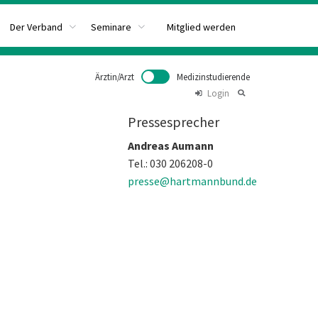
Mitglied werden
Der Verband
Seminare
Ärztin/Arzt
Medizinstudierende
Login
Pressesprecher
Andreas Aumann
Tel.: 030 206208-0
presse@hartmannbund.de