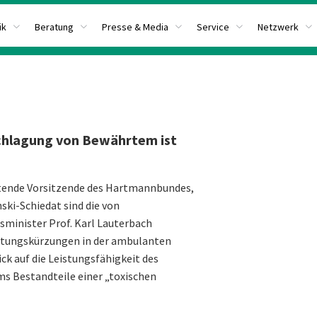
ik
Beratung
Presse & Media
Service
Netzwerk
chlagung von Bewährtem ist
retende Vorsitzende des Hartmannbundes,
nski-Schiedat sind die von
minister Prof. Karl Lauterbach
stungskürzungen in der ambulanten
ck auf die Leistungsfähigkeit des
s Bestandteile einer „toxischen