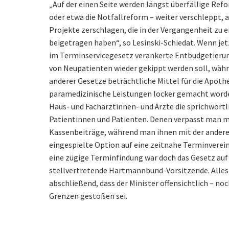
„Auf der einen Seite werden längst überfällige Ref
oder etwa die Notfallreform – weiter verschleppt, 
Projekte zerschlagen, die in der Vergangenheit zu 
beigetragen haben“, so Lesinski-Schiedat. Wenn je
im Terminservicegesetz verankerte Entbudgetieru
von Neupatienten wieder gekippt werden soll, währ
anderer Gesetze beträchtliche Mittel für die Apot
paramedizinische Leistungen locker gemacht worden 
Haus- und Fachärztinnen- und Ärzte die sprichwörtli
Patientinnen und Patienten. Denen verpasst man mi
Kassenbeiträge, während man ihnen mit der andere
eingespielte Option auf eine zeitnahe Terminverei
eine zügige Terminfindung war doch das Gesetz auf
stellvertretende Hartmannbund-Vorsitzende. Alles i
abschließend, dass der Minister offensichtlich – noc
Grenzen gestoßen sei.