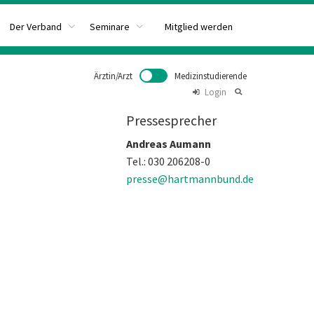
Mitglied werden
Der Verband
Seminare
Ärztin/Arzt
Medizinstudierende
Login
Pressesprecher
Andreas Aumann
Tel.: 030 206208-0
presse@hartmannbund.de