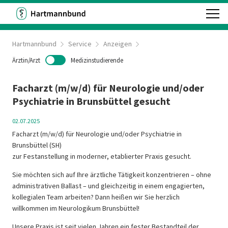
Hartmannbund
Service
Anzeigen
Ärztin/Arzt
Medizinstudierende
Facharzt (m/w/d) für Neurologie und/oder
Psychiatrie in Brunsbüttel gesucht
02.07.2025
Facharzt (m/w/d) für Neurologie und/oder Psychiatrie in
Brunsbüttel (SH)
zur Festanstellung in moderner, etablierter Praxis gesucht.
Sie möchten sich auf Ihre ärztliche Tätigkeit konzentrieren – ohne
administrativen Ballast – und gleichzeitig in einem engagierten,
kollegialen Team arbeiten? Dann heißen wir Sie herzlich
willkommen im Neurologikum Brunsbüttel!
Unsere Praxis ist seit vielen Jahren ein fester Bestandteil der