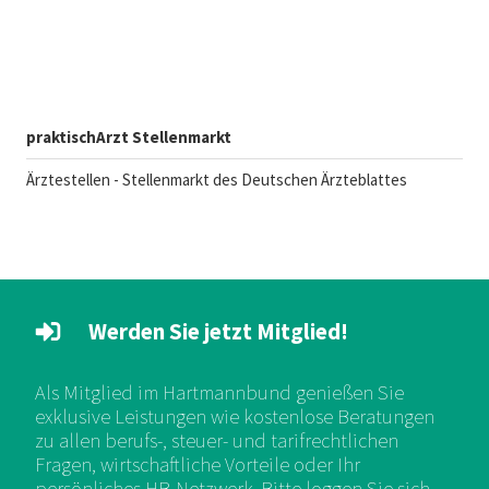
praktischArzt Stellenmarkt
Ärztestellen - Stellenmarkt des Deutschen Ärzteblattes
Werden Sie jetzt Mitglied!
Als Mitglied im Hartmannbund genießen Sie
exklusive Leistungen wie kostenlose Beratungen
zu allen berufs-, steuer- und tarifrechtlichen
Fragen, wirtschaftliche Vorteile oder Ihr
persönliches HB-Netzwerk. Bitte loggen Sie sich