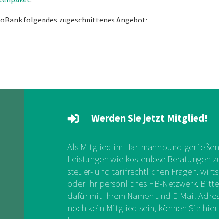
apoBank folgendes zugeschnittenes Angebot:
Werden Sie jetzt Mitglied!
Als Mitglied im Hartmannbund genießen 
Leistungen wie kostenlose Beratungen zu 
steuer- und tarifrechtlichen Fragen, wirts
oder Ihr persönliches HB-Netzwerk. Bitte
dafür mit Ihrem Namen und E-Mail-Adress
noch kein Mitglied sein, können Sie hier 