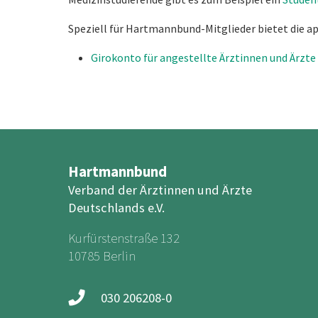
Speziell für Hartmannbund-Mitglieder bietet die 
Girokonto für angestellte Ärztinnen und Ärzte
Hartmannbund
Verband der Ärztinnen und Ärzte
Deutschlands e.V.
Kurfürstenstraße 132
10785 Berlin
030 206208-0