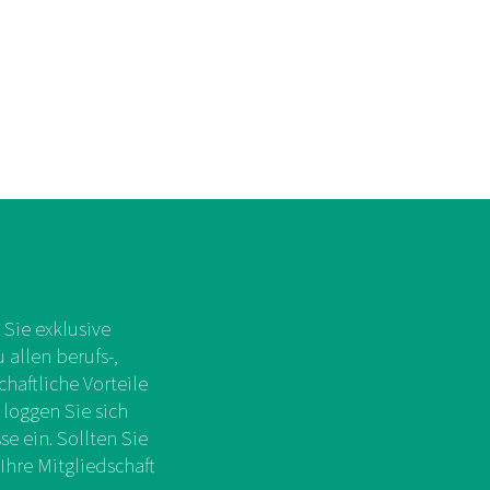
Sie exklusive
allen berufs-,
chaftliche Vorteile
 loggen Sie sich
e ein. Sollten Sie
Ihre Mitgliedschaft