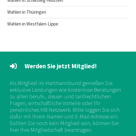
Wahlen in Schleswig-Holstein
Wahlen in Thüringen
Wahlen in Westfalen-Lippe
Werden Sie jetzt Mitglied!
Als Mitglied im Hartmannbund genießen Sie
exklusive Leistungen wie kostenlose Beratungen
zu allen berufs-, steuer- und tarifrechtlichen
Fragen, wirtschaftliche Vorteile oder Ihr
persönliches HB-Netzwerk. Bitte loggen Sie sich
dafür mit Ihrem Namen und E-Mail-Adresse ein.
Sollten Sie noch kein Mitglied sein, können Sie
hier Ihre Mitgliedschaft beantragen.