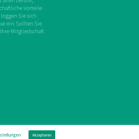
allen berufs-,
chaftliche Vorteile
 loggen Sie sich
e ein. Sollten Sie
Ihre Mitgliedschaft
nstellungen
Akzeptieren
mpressum
/
Datenschutz