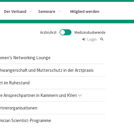
Mitglied werden
Der Verband
Seminare
Ärztin/Arzt
Medizinstudierende
Login
men’s Networking Lounge
hwangerschaft und Mutterschutz in der Arztpraxis
zt im Ruhestand
re Ansprechpartner in Kammern und KVen
rtnerorganisationen
inician Scientist-Programme