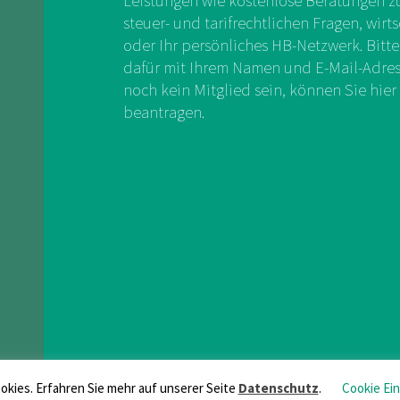
Leistungen wie kostenlose Beratungen zu 
steuer- und tarifrechtlichen Fragen, wirts
oder Ihr persönliches HB-Netzwerk. Bitte
dafür mit Ihrem Namen und E-Mail-Adress
noch kein Mitglied sein, können Sie hier 
beantragen.
kies. Erfahren Sie mehr auf unserer Seite
Datenschutz
.
Cookie Ei
Login
FAQs
/
I