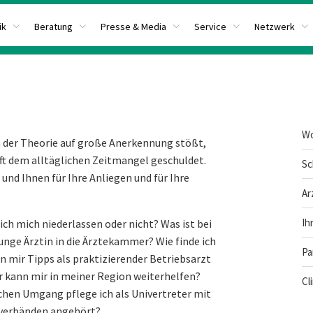
ik
Beratung
Presse & Media
Service
Netzwerk
Wo
 in der Theorie auf große Anerkennung stößt,
oft dem alltäglichen Zeitmangel geschuldet.
Sc
 und Ihnen für Ihre Anliegen und für Ihre
Ar
Ih
 ich mich niederlassen oder nicht? Was ist bei
nge Ärztin in die Ärztekammer? Wie finde ich
Pa
n mir Tipps als praktizierender Betriebsarzt
r kann mir in meiner Region weiterhelfen?
Cl
chen Umgang pflege ich als Univertreter mit
sverbänden angehört?