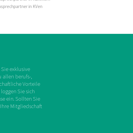
nsprechpartner in KVen
Sie exklusive
allen berufs-,
chaftliche Vorteile
 loggen Sie sich
e ein. Sollten Sie
Ihre Mitgliedschaft