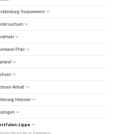
cklenburg-Vorpommern
edersachsen
rdrhein
einland-Pfalz
arland
chsen
chsen-Anhalt
hleswig Holstein
üringen
stfalen-Lippe
nsprechpartner in Kammern