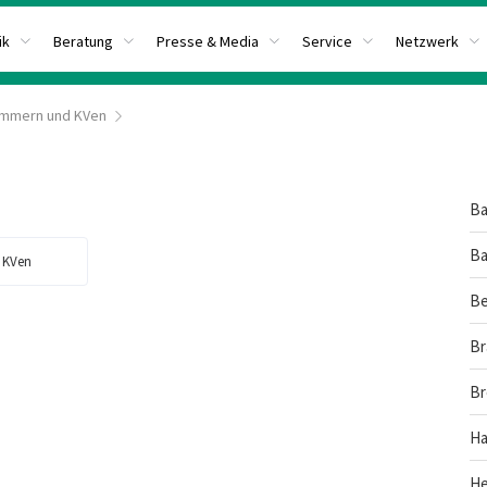
ik
Beratung
Presse & Media
Service
Netzwerk
Kammern und KVen
Ba
Ba
n KVen
Be
Br
B
H
He