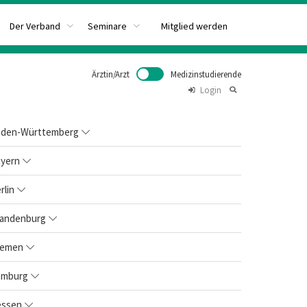
Mitglied werden
Der Verband
Seminare
Ärztin/Arzt
Medizinstudierende
Login
den-Württemberg
yern
rlin
andenburg
remen
amburg
ssen