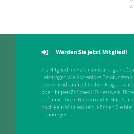
A
Werden Sie jetzt Mitglied!
Als Mitglied im Hartmannbund genießen 
Leistungen wie kostenlose Beratungen zu 
steuer- und tarifrechtlichen Fragen, wirts
oder Ihr persönliches HB-Netzwerk. Bitte
dafür mit Ihrem Namen und E-Mail-Adress
noch kein Mitglied sein, können Sie hier 
beantragen.