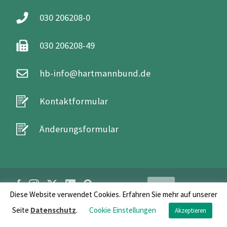
030 206208-0
030 206208-49
hb-info@hartmannbund.de
Kontaktformular
Änderungsformular
Login
Diese Website verwendet Cookies. Erfahren Sie mehr auf unserer
Seite
Datenschutz
.
Cookie Einstellungen
Akzeptieren
FAQs
/
Impressum
/
Datenschutz