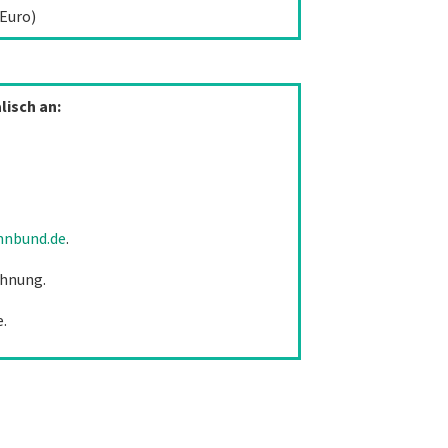
 Euro)
lisch an:
nnbund.de
.
chnung.
e.