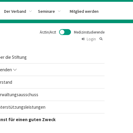
Mitglied werden
Der Verband
Seminare
Ärztin/Arzt
Medizinstudierende
Login
er die Stiftung
enden
rstand
rwaltungsausschuss
terstützungsleistungen
nst für einen guten Zweck