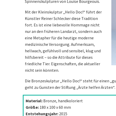
Spinnenskulpturen von Louise Bourgeouis.
Mit der Kleinskulptur „Hello Doc!“ führt der
Künstler Reiner Schlecker diese Tradition
fort. Es ist eine liebevolle Hommage nicht
nur an den früheren Landarzt, sondern auch
eine Metapher für die heutige moderne
medizinische Versorgung. Aufmerksam,
hellwach, gefühlvoll und sensibel, klug und
hilfsbereit – so die Attribute für dieses
friedliche Tier. Eigenschaften, die aktueller
nicht sein könnten.
Die Bronzeskulptur „Hello Doc!“ steht für einen „gu
geht zu Gunsten der Stiftung „Ärzte helfen Ärzten“.
Material:
Bronze, handkoloriert
Größe:
180 x 100 x 60 mm
Entstehungsjahr:
2015