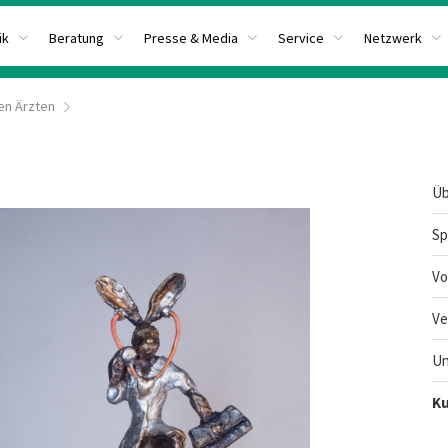
ik
Beratung
Presse & Media
Service
Netzwerk
en Ärzten
Üb
Sp
Vo
Ve
Un
Ku