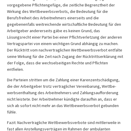
vorgegebene Pflichtengefüge, die zeitliche Begrenztheit der
Wirkung des Wettbewerbsverbots, die Bedeutung für die
Berufsfreiheit des Arbeitnehmers einerseits und die
gegebenenfalls weitreichende wirtschaftliche Bedeutung für den
Arbeitgeber andererseits gäbe es keinen Grund, das
Lösungsrecht einer Partei bei einer Pflichtverletzung der anderen
Vertragspartei von einem wichtigen Grund abhängig zu machen.
Der Rücktritt vom nachvertraglichen Wettbewerbsverbot entfalte
seine Wirkung für die Zeit nach Zugang der Rücktrittserklärung mit
der Folge, dass die wechselseitigen Rechte und Pflichten
entfielen.
Die Parteien stritten um die Zahlung einer Karen­z­ent­schä­digung,
die der Arbeitgeber trotz vertraglicher Vereinbarung, Wettbe­
werbs­ent­haltung des Arbeitnehmers und Zahlungsaufforderung
nicht leistete. Der Arbeitnehmer kündigte daraufhin an, dass er
sich ab sofort nicht mehr an das Wettbe­werbs­verbot gebunden
fühle.
Fazit: Nachver­trag­liche Wettbe­werbs­verbote sind mittlerweile in
fast allen Anstellungsverträgen im Rahmen der ambulanten