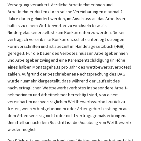
Versorgung verankert. Ärztliche Arbeit­nehmerinnen und
Arbeitnehmer dürfen durch solche Verein­barungen maximal 2
Jahre daran gehindert werden, im Anschluss an das Arbeits­ver­
hält­nis zu einem Wettbe­werber zu wechseln bzw. als
Niedergelassener selbst zum Konkurrenten zu werden. Dieser
vertraglich vereinbarte Konkurrenzschutz unter­liegt strengen
Formvor­schriften und ist speziell im Handelsgesetzbuch (HGB)
geregelt. Für die Dauer des Verbotes müssen Arbeitgeberinnen
und Arbeit­geber zwingend eine Karen­z­ent­schä­digung (in Höhe
eines halben Monatsgehalts pro Jahr des Wettbewerbsverbotes)
zahlen. Aufgrund der beschriebenen Rechtsprechung des BAG
wurde nunmehr klargestellt, dass während der Laufzeit des
nachver­trag­lichen Wettbe­werbs­ver­botes insbesondere Arbeit­
nehmerinnen und Arbeitnehmer berechtigt sind, von einem
vereinbarten nachver­trag­lichen Wettbe­werbs­verbot zurück­zu­
treten, wenn Arbeitgeberinnen oder Arbeitgeber Leistungen aus
dem Arbeitsvertrag nicht oder nicht vertrags­gemäß erbringen.
Unmittelbar nach dem Rücktritt ist die Ausübung von Wettbewerb
wieder möglich.
Der Rücktritt vom nachvertraglichen Wettbewerbsverbot entfaltet