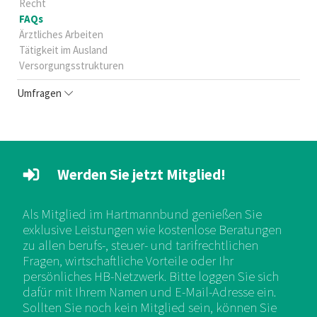
Recht
FAQs
Ärztliches Arbeiten
Tätigkeit im Ausland
Versorgungsstrukturen
Umfragen
Werden Sie jetzt Mitglied!
Als Mitglied im Hartmannbund genießen Sie
exklusive Leistungen wie kostenlose Beratungen
zu allen berufs-, steuer- und tarifrechtlichen
Fragen, wirtschaftliche Vorteile oder Ihr
persönliches HB-Netzwerk. Bitte loggen Sie sich
dafür mit Ihrem Namen und E-Mail-Adresse ein.
Sollten Sie noch kein Mitglied sein, können Sie