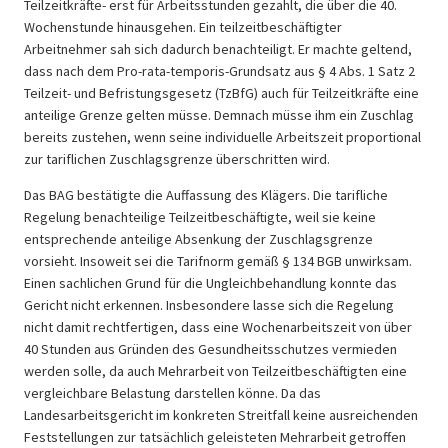
Teilzeitkräfte- erst für Arbeitsstunden gezahlt, die über die 40.
Wochenstunde hinausgehen. Ein teilzeitbeschäftigter
Arbeitnehmer sah sich dadurch benachteiligt. Er machte geltend,
dass nach dem Pro-rata-temporis-Grundsatz aus § 4 Abs. 1 Satz 2
Teilzeit- und Befristungsgesetz (TzBfG) auch für Teilzeitkräfte eine
anteilige Grenze gelten müsse. Demnach müsse ihm ein Zuschlag
bereits zustehen, wenn seine individuelle Arbeitszeit proportional
zur tariflichen Zuschlagsgrenze überschritten wird.
Das BAG bestätigte die Auffassung des Klägers. Die tarifliche
Regelung benachteilige Teilzeitbeschäftigte, weil sie keine
entsprechende anteilige Absenkung der Zuschlagsgrenze
vorsieht. Insoweit sei die Tarifnorm gemäß § 134 BGB unwirksam.
Einen sachlichen Grund für die Ungleichbehandlung konnte das
Gericht nicht erkennen. Insbesondere lasse sich die Regelung
nicht damit rechtfertigen, dass eine Wochenarbeitszeit von über
40 Stunden aus Gründen des Gesundheitsschutzes vermieden
werden solle, da auch Mehrarbeit von Teilzeitbeschäftigten eine
vergleichbare Belastung darstellen könne. Da das
Landesarbeitsgericht im konkreten Streitfall keine ausreichenden
Feststellungen zur tatsächlich geleisteten Mehrarbeit getroffen