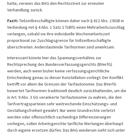
hatte, verwies das BAG den Rechtsstreit zur erneuten
Verhandlung zurück.
Fazit:
Teilzeitbeschäftigte können daher nach § 612 Abs. 2 BGB in
Verbindung mit § 4 Abs. 1 Satz 2 TzBfG einen Mehrarbeitszuschlag
verlangen, sobald sie ihre individuelle Wochenarbeitszeit
proportional zur Zuschlagsgrenze für Vollzeitbeschäftigte
überschreiten. Anderslautende Tarifnormen sind unwirksam.
Interessant könnte hier das Spannungsverhältnis zur
Rechtsprechung des Bundesverfassungsgerichts (BVerfG)
werden, auch wenn bisher keine verfassungsgerichtliche
Entscheidung genau zu dieser Konstellation vorliegt. Der Konflikt
betrifft vor allem die Grenzen der Tarifautonomie. Das BVerfG
bewertet Tarifnormen traditionell deutlich zurückhaltender, um die
in Art. 9 Abs. 3 GG verankerte Tarifautonomie zu wahren, die den
Tarifvertragsparteien sehr weitreichende Einschätzungs- und
Gestaltungsfreiheit gewährt. Nur wenn Grundrechte verletzt
werden oder offensichtlich sachwidrige Differenzierungen
vorliegen, sollen Arbeitsgerichte tarifliche Wertungen überhaupt
durch eigene ersetzen dürfen. Das BAG wiederum sieht sich unter