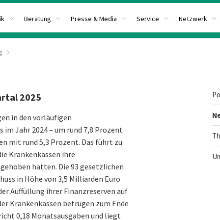
ik
Beratung
Presse & Media
Service
Netzwerk
g
Po
artal 2025
N
en in den vorläufigen
s im Jahr 2024 – um rund 7,8 Prozent
Th
en mit rund 5,3 Prozent. Das führt zu
die Krankenkassen ihre
Um
ngehoben hatten. Die 93 gesetzlichen
uss in Höhe von 3,5 Milliarden Euro
der Auffüllung ihrer Finanzreserven auf
n der Krankenkassen betrugen zum Ende
pricht 0,18 Monatsausgaben und liegt