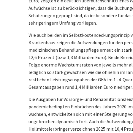
Euro) zeigten ein deutlich überdurchschnittliches 
Aufwüchse ist zu berücksichtigen, dass die Buchung
Schätzungen geprägt sind, da insbesondere für das
sehr geringem Umfang vorliegen.
Wie auch bei den im Selbstkostendeckungsprinzip 
Krankenhaus zeigen die Aufwendungen für den pers
medizinischen Behandlungspflege erneut ein stark
12,6 Prozent (bzw. 1,3 Milliarden Euro). Beide Berei
Folge enorme Wachstumsraten von jeweils mehr als
lediglich so stark gewachsen wie die ohnehin im lan
restlichen Leistungsausgaben der GKV im 1.-4. Quart
Gesamtausgaben rund 1,4 Milliarden Euro niedriger.
Die Ausgaben für Vorsorge- und Rehabilitationsleis
pandemiebedingten Einbrüchen des Jahres 2020 im 
wuchsen, entwickelten sich mit einer Steigerung vo
ungebrochen dynamisch fort. Auch die Aufwendung
Heilmittelerbringer verzeichnen 2025 mit 10,4 Proz