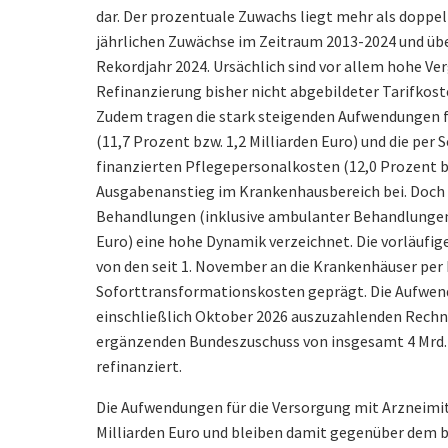
dar. Der prozentuale Zuwachs liegt mehr als doppel
jährlichen Zuwächse im Zeitraum 2013-2024 und über
Rekordjahr 2024. Ursächlich sind vor allem hohe V
Refinanzierung bisher nicht abgebildeter Tarifkos
Zudem tragen die stark steigenden Aufwendungen f
(11,7 Prozent bzw. 1,2 Milliarden Euro) und die pe
finanzierten Pflegepersonalkosten (12,0 Prozent bz
Ausgabenanstieg im Krankenhausbereich bei. Doch 
Behandlungen (inklusive ambulanter Behandlungen) 
Euro) eine hohe Dynamik verzeichnet. Die vorläufig
von den seit 1. November an die Krankenhäuser pe
Soforttransformationskosten geprägt. Die Aufwend
einschließlich Oktober 2026 auszuzahlenden Rech
ergänzenden Bundeszuschuss von insgesamt 4 Mrd.
refinanziert.
Die Aufwendungen für die Versorgung mit Arzneimit
Milliarden Euro und bleiben damit gegenüber dem b