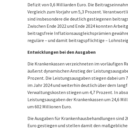
Defizit von 0,6 Milliarden Euro. Die Beitragseinna
Vergleich zum Vorjahr um 5,3 Prozent. Verantwortl
sind insbesondere die deutlich gestiegenen beitrag
Zwischen Ende 2022 und Ende 2024 konnten Arbeitge
beitragsfreie Inflationsausgleichsprämien gewähren
reguläre – und damit beitragspflichtige – Lohnste
Entwicklungen bei den Ausgaben
Die Krankenkassen verzeichneten im vorläufigen R
äußerst dynamischen Anstieg der Leistungsausgab
Prozent. Die Leistungsausgaben stiegen dabei um 7
im Jahr 2024 und weiterhin deutlich über dem langf
Verwaltungskosten stiegen um 4,7 Prozent. In abso
Leistungsausgaben der Krankenkassen um 24,6 Mill
um 602 Millionen Euro.
Die Ausgaben für Krankenhausbehandlungen sind 202
Euro gestiegen und stellen damit den maßgeblich