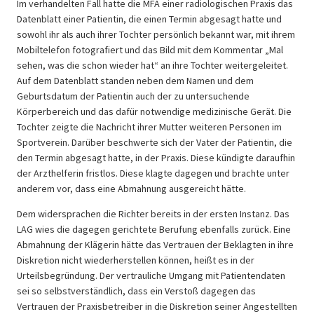
Im verhandelten Fall hatte die MFA einer radiologischen Praxis das
Datenblatt einer Patientin, die einen Termin abgesagt hatte und
sowohl ihr als auch ihrer Tochter persönlich bekannt war, mit ihrem
Mobiltelefon fotografiert und das Bild mit dem Kommentar „Mal
sehen, was die schon wieder hat“ an ihre Tochter weitergeleitet.
Auf dem Datenblatt standen neben dem Namen und dem
Geburtsdatum der Patientin auch der zu untersuchende
Körperbereich und das dafür notwendige medizinische Gerät. Die
Tochter zeigte die Nachricht ihrer Mutter weiteren Personen im
Sportverein. Darüber beschwerte sich der Vater der Patientin, die
den Termin abgesagt hatte, in der Praxis. Diese kündigte daraufhin
der Arzthelferin fristlos. Diese klagte dagegen und brachte unter
anderem vor, dass eine Abmahnung ausgereicht hätte.
Dem widersprachen die Richter bereits in der ersten Instanz. Das
LAG wies die dagegen gerichtete Berufung ebenfalls zurück. Eine
Abmahnung der Klägerin hätte das Vertrauen der Beklagten in ihre
Diskretion nicht wiederherstellen können, heißt es in der
Urteilsbegründung. Der vertrauliche Umgang mit Patientendaten
sei so selbstverständlich, dass ein Verstoß dagegen das
Vertrauen der Praxisbetreiber in die Diskretion seiner Angestellten